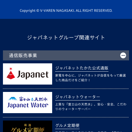
ホームタウン活動
Copyright © V-VAREN NAGASAKI. ALL RIGHT RESERVED.
ジャパネットグループ関連サイト
通信販売事業
ジャパネットたかた公式通販
家電を中心に、ジャパネットが自信をもって厳選
した商品だけをご紹介！
ジャパネットウォーター
上質な「富士山の天然水」。安心・安全、こだわ
りのウォーターサーバー
グルメ定期便