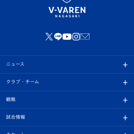
ニュース
すべて
クラブ・チーム
トップチーム
クラブプロフィール
観戦
クラブ
フィロソフィー
観戦ルール
試合情報
試合情報
クラブ概要
観戦ツアー
試合日程/結果