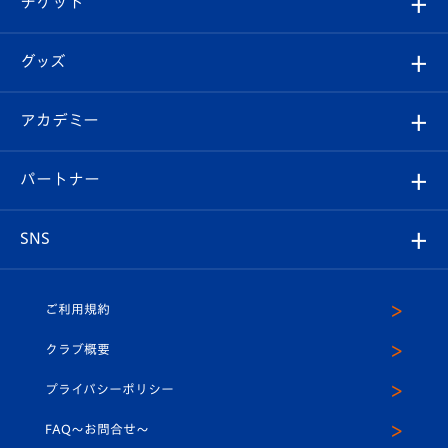
チケット
ファンクラブ
エンブレム紹介
はじめての観戦ガイド
順位表
チケット
グッズ
チケット
選手プロフィール
Revive Team
フォトギャラリー
シーズンシート
オンラインショップ
アカデミー
イベント
スタッフプロフィール
スタジアムへのアクセス
スタジアムグルメ
V-LOVERS（ファンクラブ）
2026-27ユニフォーム
メディア
育成からのお知らせ
パートナー
マスコット紹介
ヴィヴィくんの長崎おもてなしガイド
はじめての観戦ガイド
プレイヤーズスイート
店舗情報
グッズ
アカデミー
チームスケジュール
V-EXPRESS
パートナー企業一覧
SNS
（ユニフォーム入場）
ホームタウン
U-18
クラブハウス（練習場）
パートナー募集
公式Twitter
ご利用規約
アカデミー
U-15
応援メディア
法人限定 VIP BOX
ヴィヴィくんインスタグラム
クラブ概要
スクール
U-12
メディア出演情報
プライバシーポリシー
公式LINE＠
スクール
FAQ〜お問合せ〜
平和祈念活動
Youtube公式チャンネル