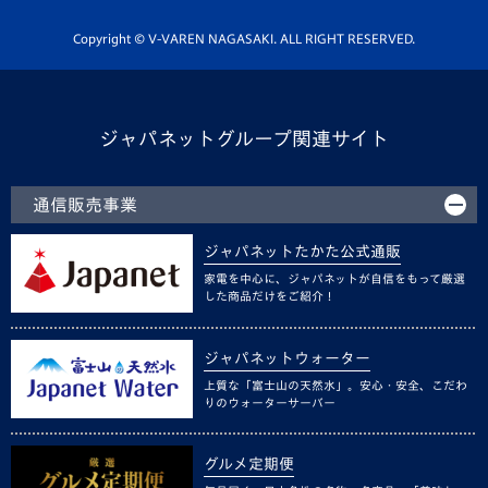
ホームタウン活動
Copyright © V-VAREN NAGASAKI. ALL RIGHT RESERVED.
ジャパネットグループ関連サイト
通信販売事業
ジャパネットたかた公式通販
家電を中心に、ジャパネットが自信をもって厳選
した商品だけをご紹介！
ジャパネットウォーター
上質な「富士山の天然水」。安心・安全、こだわ
りのウォーターサーバー
グルメ定期便