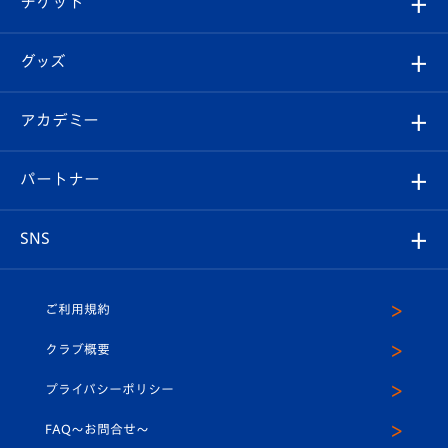
チケット
ファンクラブ
エンブレム紹介
はじめての観戦ガイド
順位表
チケット
グッズ
チケット
選手プロフィール
Revive Team
フォトギャラリー
シーズンシート
オンラインショップ
アカデミー
イベント
スタッフプロフィール
スタジアムへのアクセス
スタジアムグルメ
V-LOVERS（ファンクラブ）
2026-27ユニフォーム
メディア
育成からのお知らせ
パートナー
マスコット紹介
ヴィヴィくんの長崎おもてなしガイド
はじめての観戦ガイド
プレイヤーズスイート
店舗情報
グッズ
アカデミー
チームスケジュール
V-EXPRESS
パートナー企業一覧
SNS
（ユニフォーム入場）
ホームタウン
U-18
クラブハウス（練習場）
パートナー募集
公式Twitter
ご利用規約
アカデミー
U-15
応援メディア
法人限定 VIP BOX
ヴィヴィくんインスタグラム
クラブ概要
スクール
U-12
メディア出演情報
プライバシーポリシー
公式LINE＠
スクール
FAQ〜お問合せ〜
平和祈念活動
Youtube公式チャンネル