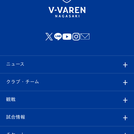
ニュース
すべて
クラブ・チーム
トップチーム
クラブプロフィール
観戦
クラブ
フィロソフィー
観戦ルール
試合情報
試合情報
クラブ概要
観戦ツアー
試合日程/結果