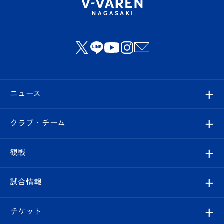
ニュース
すべて
クラブ・チーム
トップチーム
クラブプロフィール
観戦
クラブ
フィロソフィー
観戦ルール
試合情報
試合情報
クラブ概要
観戦ツアー
試合日程/結果
チケット
ファンクラブ