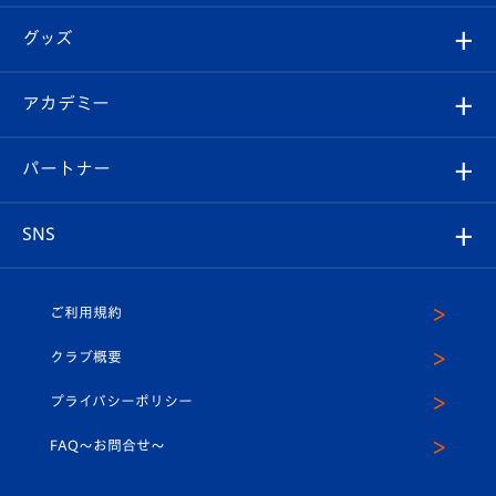
エンブレム紹介
はじめての観戦ガイド
順位表
チケット
グッズ
チケット
選手プロフィール
Revive Team
フォトギャラリー
シーズンシート
オンラインショップ
アカデミー
イベント
スタッフプロフィール
スタジアムへのアクセス
スタジアムグルメ
V-LOVERS（ファンクラブ）
2026-27ユニフォーム
メディア
育成からのお知らせ
パートナー
マスコット紹介
ヴィヴィくんの長崎おもてなしガイド
はじめての観戦ガイド
プレイヤーズスイート
店舗情報
グッズ
アカデミー
チームスケジュール
V-EXPRESS
パートナー企業一覧
SNS
（ユニフォーム入場）
ホームタウン
U-18
クラブハウス（練習場）
パートナー募集
公式Twitter
ご利用規約
アカデミー
U-15
応援メディア
法人限定 VIP BOX
ヴィヴィくんインスタグラム
クラブ概要
スクール
U-12
メディア出演情報
プライバシーポリシー
公式LINE＠
スクール
FAQ〜お問合せ〜
平和祈念活動
Youtube公式チャンネル