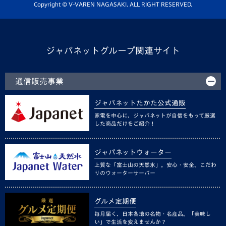
ホームタウン活動
Copyright © V-VAREN NAGASAKI. ALL RIGHT RESERVED.
ジャパネットグループ関連サイト
通信販売事業
ジャパネットたかた公式通販
家電を中心に、ジャパネットが自信をもって厳選
した商品だけをご紹介！
ジャパネットウォーター
上質な「富士山の天然水」。安心・安全、こだわ
りのウォーターサーバー
グルメ定期便
毎月届く、日本各地の名物・名産品。「美味し
い」で生活を変えませんか？