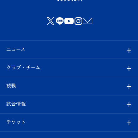
ニュース
すべて
クラブ・チーム
トップチーム
クラブプロフィール
観戦
クラブ
フィロソフィー
観戦ルール
試合情報
試合情報
クラブ概要
観戦ツアー
試合日程/結果
チケット
ファンクラブ
エンブレム紹介
はじめての観戦ガイド
順位表