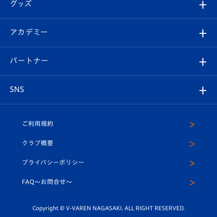
チケット
グッズ
チケット
選手プロフィール
Revive Team
フォトギャラリー
シーズンシート
オンラインショップ
アカデミー
イベント
スタッフプロフィール
スタジアムへのアクセス
スタジアムグルメ
V-LOVERS（ファンクラブ）
2026-27ユニフォーム
メディア
育成からのお知らせ
パートナー
マスコット紹介
ヴィヴィくんの長崎おもてなしガイド
はじめての観戦ガイド
プレイヤーズスイート
店舗情報
グッズ
アカデミー
チームスケジュール
V-EXPRESS
パートナー企業一覧
SNS
（ユニフォーム入場）
ホームタウン
U-18
クラブハウス（練習場）
パートナー募集
公式Twitter
ご利用規約
アカデミー
U-15
応援メディア
法人限定 VIP BOX
ヴィヴィくんインスタグラム
クラブ概要
スクール
U-12
メディア出演情報
プライバシーポリシー
公式LINE＠
スクール
FAQ〜お問合せ〜
平和祈念活動
Youtube公式チャンネル
ホームタウン活動
Copyright © V-VAREN NAGASAKI. ALL RIGHT RESERVED.