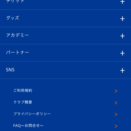
チケット
ファンクラブ
エンブレム紹介
はじめての観戦ガイド
順位表
チケット
グッズ
チケット
選手プロフィール
Revive Team
フォトギャラリー
シーズンシート
オンラインショップ
アカデミー
イベント
スタッフプロフィール
スタジアムへのアクセス
スタジアムグルメ
V-LOVERS（ファンクラブ）
2026-27ユニフォーム
メディア
育成からのお知らせ
パートナー
マスコット紹介
ヴィヴィくんの長崎おもてなしガイド
はじめての観戦ガイド
プレイヤーズスイート
店舗情報
グッズ
アカデミー
チームスケジュール
V-EXPRESS
パートナー企業一覧
SNS
（ユニフォーム入場）
ホームタウン
U-18
クラブハウス（練習場）
パートナー募集
公式Twitter
ご利用規約
アカデミー
U-15
応援メディア
法人限定 VIP BOX
ヴィヴィくんインスタグラム
クラブ概要
スクール
U-12
メディア出演情報
プライバシーポリシー
公式LINE＠
スクール
FAQ〜お問合せ〜
平和祈念活動
Youtube公式チャンネル