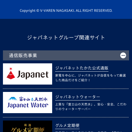
ホームタウン活動
Copyright © V-VAREN NAGASAKI. ALL RIGHT RESERVED.
ジャパネットグループ関連サイト
通信販売事業
ジャパネットたかた公式通販
家電を中心に、ジャパネットが自信をもって厳選
した商品だけをご紹介！
ジャパネットウォーター
上質な「富士山の天然水」。安心・安全、こだわ
りのウォーターサーバー
グルメ定期便