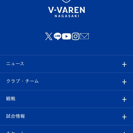
ニュース
すべて
クラブ・チーム
トップチーム
クラブプロフィール
観戦
クラブ
フィロソフィー
観戦ルール
試合情報
試合情報
クラブ概要
観戦ツアー
試合日程/結果