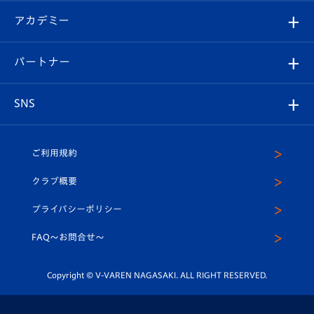
フォトギャラリー
シーズンシート
オンラインショップ
アカデミー
イベント
スタッフプロフィール
スタジアムへのアクセス
スタジアムグルメ
V-LOVERS（ファンクラブ）
2026-27ユニフォーム
メディア
育成からのお知らせ
パートナー
マスコット紹介
ヴィヴィくんの長崎おもてなしガイド
はじめての観戦ガイド
プレイヤーズスイート
店舗情報
グッズ
アカデミー
チームスケジュール
V-EXPRESS
パートナー企業一覧
SNS
（ユニフォーム入場）
ホームタウン
U-18
クラブハウス（練習場）
パートナー募集
公式Twitter
ご利用規約
アカデミー
U-15
応援メディア
法人限定 VIP BOX
ヴィヴィくんインスタグラム
クラブ概要
スクール
U-12
メディア出演情報
プライバシーポリシー
公式LINE＠
スクール
FAQ〜お問合せ〜
平和祈念活動
Youtube公式チャンネル
ホームタウン活動
Copyright © V-VAREN NAGASAKI. ALL RIGHT RESERVED.