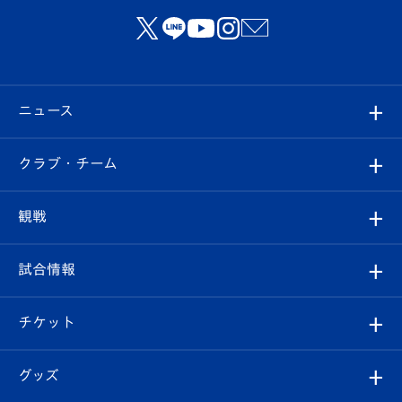
ニュース
すべて
クラブ・チーム
トップチーム
クラブプロフィール
観戦
クラブ
フィロソフィー
観戦ルール
試合情報
試合情報
クラブ概要
観戦ツアー
試合日程/結果
チケット
ファンクラブ
エンブレム紹介
はじめての観戦ガイド
順位表
チケット
グッズ
チケット
選手プロフィール
Revive Team