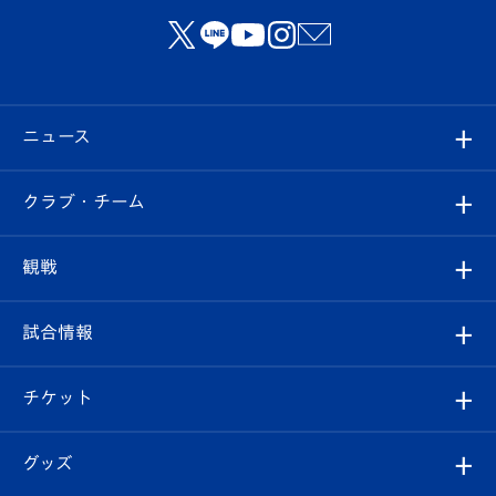
ニュース
すべて
クラブ・チーム
トップチーム
クラブプロフィール
観戦
クラブ
フィロソフィー
観戦ルール
試合情報
試合情報
クラブ概要
観戦ツアー
試合日程/結果
チケット
ファンクラブ
エンブレム紹介
はじめての観戦ガイド
順位表
チケット
グッズ
チケット
選手プロフィール
Revive Team