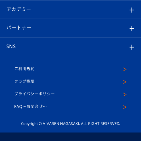
フォトギャラリー
シーズンシート
オンラインショップ
アカデミー
イベント
スタッフプロフィール
スタジアムへのアクセス
スタジアムグルメ
V-LOVERS（ファンクラブ）
2026-27ユニフォーム
メディア
育成からのお知らせ
パートナー
マスコット紹介
ヴィヴィくんの長崎おもてなしガイド
はじめての観戦ガイド
プレイヤーズスイート
店舗情報
グッズ
アカデミー
チームスケジュール
V-EXPRESS
パートナー企業一覧
SNS
（ユニフォーム入場）
ホームタウン
U-18
クラブハウス（練習場）
パートナー募集
公式Twitter
ご利用規約
アカデミー
U-15
応援メディア
法人限定 VIP BOX
ヴィヴィくんインスタグラム
クラブ概要
スクール
U-12
メディア出演情報
プライバシーポリシー
公式LINE＠
スクール
FAQ〜お問合せ〜
平和祈念活動
Youtube公式チャンネル
ホームタウン活動
Copyright © V-VAREN NAGASAKI. ALL RIGHT RESERVED.