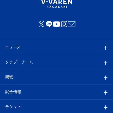
ニュース
すべて
クラブ・チーム
トップチーム
クラブプロフィール
観戦
クラブ
フィロソフィー
観戦ルール
試合情報
試合情報
クラブ概要
観戦ツアー
試合日程/結果
チケット
ファンクラブ