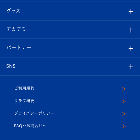
エンブレム紹介
はじめての観戦ガイド
順位表
チケット
グッズ
チケット
選手プロフィール
Revive Team
フォトギャラリー
シーズンシート
オンラインショップ
アカデミー
イベント
スタッフプロフィール
スタジアムへのアクセス
スタジアムグルメ
V-LOVERS（ファンクラブ）
2026-27ユニフォーム
メディア
育成からのお知らせ
パートナー
マスコット紹介
ヴィヴィくんの長崎おもてなしガイド
はじめての観戦ガイド
プレイヤーズスイート
店舗情報
グッズ
アカデミー
チームスケジュール
V-EXPRESS
パートナー企業一覧
SNS
（ユニフォーム入場）
ホームタウン
U-18
クラブハウス（練習場）
パートナー募集
公式Twitter
ご利用規約
アカデミー
U-15
応援メディア
法人限定 VIP BOX
ヴィヴィくんインスタグラム
クラブ概要
スクール
U-12
メディア出演情報
プライバシーポリシー
公式LINE＠
スクール
FAQ〜お問合せ〜
平和祈念活動
Youtube公式チャンネル