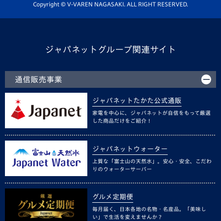
ホームタウン活動
Copyright © V-VAREN NAGASAKI. ALL RIGHT RESERVED.
ジャパネットグループ関連サイト
通信販売事業
ジャパネットたかた公式通販
家電を中心に、ジャパネットが自信をもって厳選
した商品だけをご紹介！
ジャパネットウォーター
上質な「富士山の天然水」。安心・安全、こだわ
りのウォーターサーバー
グルメ定期便
毎月届く、日本各地の名物・名産品。「美味し
い」で生活を変えませんか？