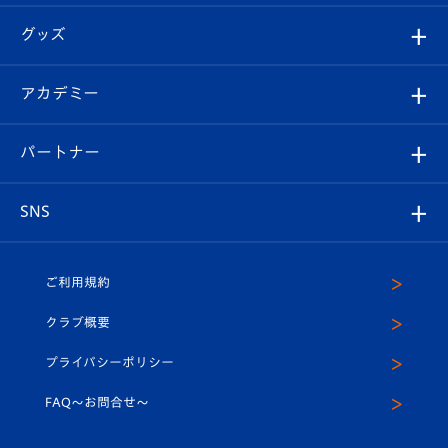
エンブレム紹介
はじめての観戦ガイド
順位表
チケット
グッズ
チケット
選手プロフィール
Revive Team
フォトギャラリー
シーズンシート
オンラインショップ
アカデミー
イベント
スタッフプロフィール
スタジアムへのアクセス
スタジアムグルメ
V-LOVERS（ファンクラブ）
2026-27ユニフォーム
メディア
育成からのお知らせ
パートナー
マスコット紹介
ヴィヴィくんの長崎おもてなしガイド
はじめての観戦ガイド
プレイヤーズスイート
店舗情報
グッズ
アカデミー
チームスケジュール
V-EXPRESS
パートナー企業一覧
SNS
（ユニフォーム入場）
ホームタウン
U-18
クラブハウス（練習場）
パートナー募集
公式Twitter
ご利用規約
アカデミー
U-15
応援メディア
法人限定 VIP BOX
ヴィヴィくんインスタグラム
クラブ概要
スクール
U-12
メディア出演情報
プライバシーポリシー
公式LINE＠
スクール
FAQ〜お問合せ〜
平和祈念活動
Youtube公式チャンネル