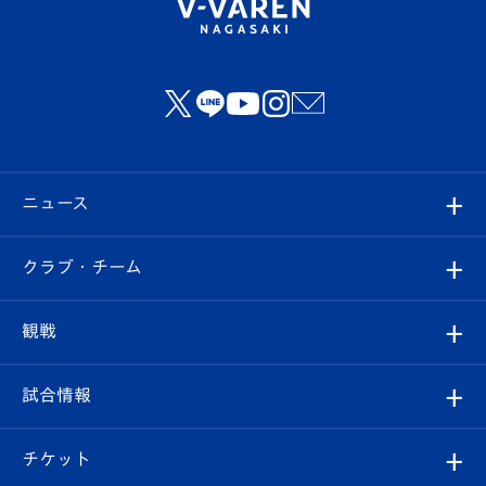
ニュース
すべて
クラブ・チーム
トップチーム
クラブプロフィール
観戦
クラブ
フィロソフィー
観戦ルール
試合情報
試合情報
クラブ概要
観戦ツアー
試合日程/結果
チケット
ファンクラブ