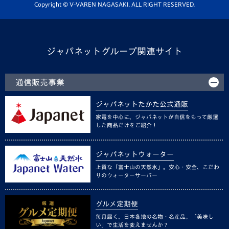
ホームタウン活動
Copyright © V-VAREN NAGASAKI. ALL RIGHT RESERVED.
ジャパネットグループ関連サイト
通信販売事業
ジャパネットたかた公式通販
家電を中心に、ジャパネットが自信をもって厳選
した商品だけをご紹介！
ジャパネットウォーター
上質な「富士山の天然水」。安心・安全、こだわ
りのウォーターサーバー
グルメ定期便
毎月届く、日本各地の名物・名産品。「美味し
い」で生活を変えませんか？