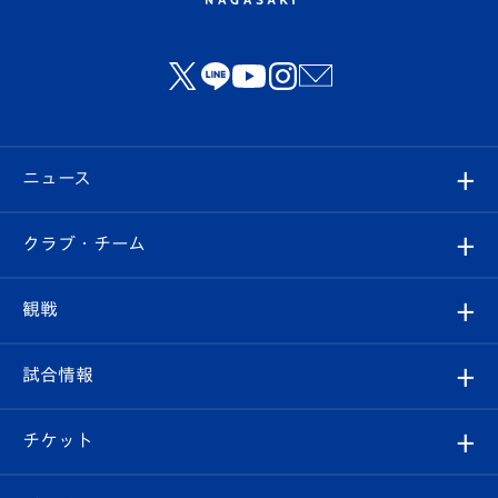
ニュース
すべて
クラブ・チーム
トップチーム
クラブプロフィール
観戦
クラブ
フィロソフィー
観戦ルール
試合情報
試合情報
クラブ概要
観戦ツアー
試合日程/結果
チケット
ファンクラブ
エンブレム紹介
はじめての観戦ガイド
順位表