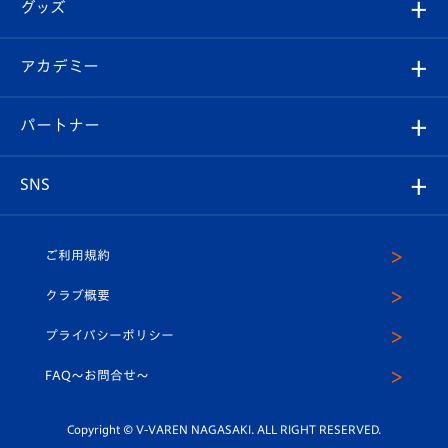
チケット
グッズ
チケット
選手プロフィール
Revive Team
フォトギャラリー
シーズンシート
オンラインショップ
アカデミー
イベント
スタッフプロフィール
スタジアムへのアクセス
スタジアムグルメ
V-LOVERS（ファンクラブ）
2026-27ユニフォーム
メディア
育成からのお知らせ
パートナー
マスコット紹介
ヴィヴィくんの長崎おもてなしガイド
はじめての観戦ガイド
プレイヤーズスイート
店舗情報
グッズ
アカデミー
チームスケジュール
V-EXPRESS
パートナー企業一覧
SNS
（ユニフォーム入場）
ホームタウン
U-18
クラブハウス（練習場）
パートナー募集
公式Twitter
ご利用規約
アカデミー
U-15
応援メディア
法人限定 VIP BOX
ヴィヴィくんインスタグラム
クラブ概要
スクール
U-12
メディア出演情報
プライバシーポリシー
公式LINE＠
スクール
FAQ〜お問合せ〜
平和祈念活動
Youtube公式チャンネル
ホームタウン活動
Copyright © V-VAREN NAGASAKI. ALL RIGHT RESERVED.