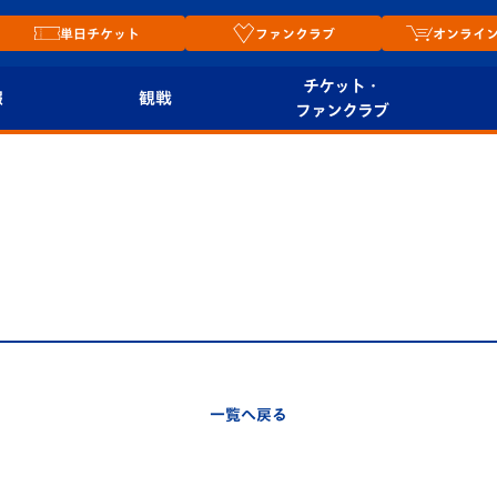
単日チケット
ファンクラブ
オンライ
チケット・
報
観戦
ファンクラブ
観戦ルール
チケット
オンラ
はじめての観戦ガイ
シーズンシート
2026
ド
ム
プレイヤーズスイート
Revive Team
店舗情
関連
V-LOVERS（ファン
スタジアムへのアク
クラブ）
セス
リー
一覧へ戻る
ヴィヴィくんの長崎
ルメ
おもてなしガイド