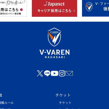
戦
チケット
観戦ルール
チケット