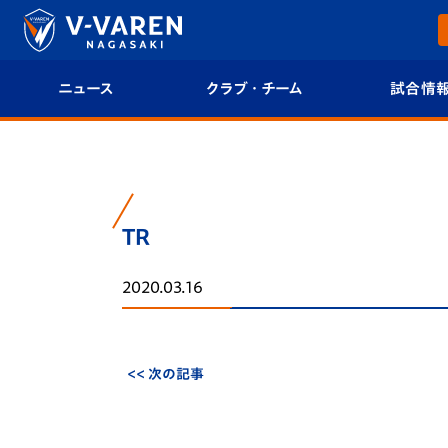
ニュース
クラブ・チーム
試合情
すべて
クラブプロフィール
試合日程/結果
トップチーム
フィロソフィー
試合情報
TR
クラブ
クラブ概要
順位表
2020.03.16
試合情報
エンブレム紹介
U-21 Jリーグ
ファンクラブ
選手プロフィール
フォトギャラ
<< 次の記事
チケット
スタッフプロフィール
スタジアムグ