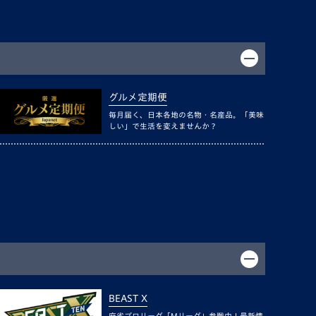
グルメ定期便
毎月届く、日本各地の名物・名産品。「美味
しい」で生活を変えませんか？
BEAST X
麻雀プロリーグ「Mリーグ」参戦中！最新情