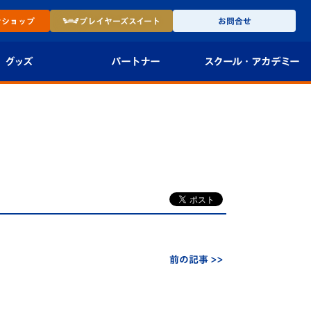
ン
ショップ
プレイヤーズ
スイート
お問合せ
グッズ
パートナー
スクール・
アカデミー
インショップ
パートナー企業一覧
アカデミー
-27ユニフォー
パートナー募集
U-18
法人限定 VIP BOX
U-15
報
U-12
スクール
前の記事 >>