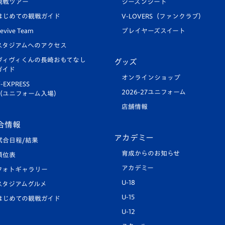
観戦ツアー
シーズンシート
はじめての観戦ガイド
V-LOVERS（ファンクラブ）
evive Team
プレイヤーズスイート
スタジアムへのアクセス
ヴィヴィくんの長崎おもてなし
グッズ
ガイド
オンラインショップ
-EXPRESS
2026-27ユニフォーム
（ユニフォーム入場）
店舗情報
合情報
アカデミー
試合日程/結果
育成からのお知らせ
順位表
アカデミー
フォトギャラリー
U-18
スタジアムグルメ
U-15
はじめての観戦ガイド
U-12