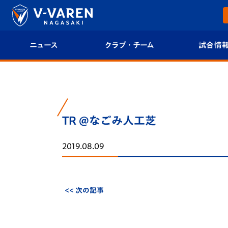
ニュース
クラブ・チーム
試合情
すべて
クラブプロフィール
試合日程/結果
トップチーム
フィロソフィー
試合情報
TR @なごみ人工芝
クラブ
クラブ概要
順位表
2019.08.09
試合情報
エンブレム紹介
U-21 Jリーグ
ファンクラブ
選手プロフィール
フォトギャラ
<< 次の記事
チケット
スタッフプロフィール
スタジアムグ