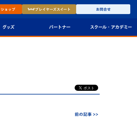
ン
ショップ
プレイヤーズ
スイート
お問合せ
グッズ
パートナー
スクール・
アカデミー
インショップ
パートナー企業一覧
アカデミー
-27ユニフォー
パートナー募集
U-18
法人限定 VIP BOX
U-15
報
U-12
スクール
前の記事 >>