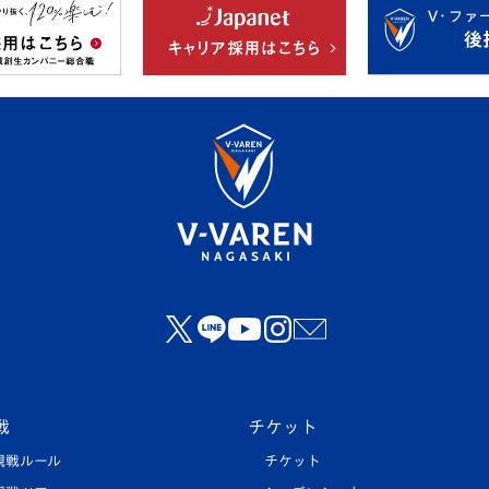
戦
チケット
観戦ルール
チケット