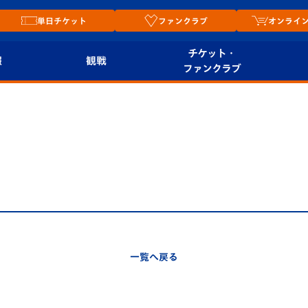
単日チケット
ファンクラブ
オンライ
チケット・
報
観戦
ファンクラブ
観戦ルール
チケット
オンラ
はじめての観戦ガイ
シーズンシート
2026
ド
ム
プレイヤーズスイート
Revive Team
店舗情
関連
V-LOVERS（ファン
スタジアムへのアク
クラブ）
セス
リー
一覧へ戻る
ヴィヴィくんの長崎
ルメ
おもてなしガイド