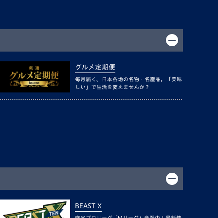
グルメ定期便
毎月届く、日本各地の名物・名産品。「美味
しい」で生活を変えませんか？
BEAST X
麻雀プロリーグ「Mリーグ」参戦中！最新情