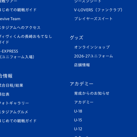
観戦ツアー
シーズンシート
はじめての観戦ガイド
V-LOVERS（ファンクラブ）
evive Team
プレイヤーズスイート
スタジアムへのアクセス
ヴィヴィくんの長崎おもてなし
グッズ
ガイド
オンラインショップ
-EXPRESS
2026-27ユニフォーム
（ユニフォーム入場）
店舗情報
合情報
アカデミー
試合日程/結果
育成からのお知らせ
順位表
アカデミー
フォトギャラリー
U-18
スタジアムグルメ
U-15
はじめての観戦ガイド
U-12