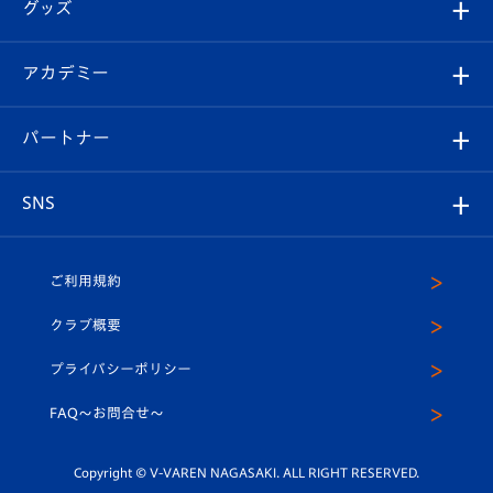
チケット
グッズ
チケット
選手プロフィール
Revive Team
フォトギャラリー
シーズンシート
オンラインショップ
アカデミー
イベント
スタッフプロフィール
スタジアムへのアクセス
スタジアムグルメ
V-LOVERS（ファンクラブ）
2026-27ユニフォーム
メディア
育成からのお知らせ
パートナー
マスコット紹介
ヴィヴィくんの長崎おもてなしガイド
はじめての観戦ガイド
プレイヤーズスイート
店舗情報
グッズ
アカデミー
チームスケジュール
V-EXPRESS
パートナー企業一覧
SNS
（ユニフォーム入場）
ホームタウン
U-18
クラブハウス（練習場）
パートナー募集
公式Twitter
ご利用規約
アカデミー
U-15
応援メディア
法人限定 VIP BOX
ヴィヴィくんインスタグラム
クラブ概要
スクール
U-12
メディア出演情報
プライバシーポリシー
公式LINE＠
スクール
FAQ〜お問合せ〜
平和祈念活動
Youtube公式チャンネル
ホームタウン活動
Copyright © V-VAREN NAGASAKI. ALL RIGHT RESERVED.