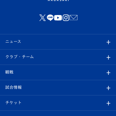
ニュース
すべて
クラブ・チーム
トップチーム
クラブプロフィール
観戦
クラブ
フィロソフィー
観戦ルール
試合情報
試合情報
クラブ概要
観戦ツアー
試合日程/結果
チケット
ファンクラブ
エンブレム紹介
はじめての観戦ガイド
順位表