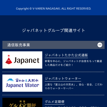
ホームタウン活動
Copyright © V-VAREN NAGASAKI. ALL RIGHT RESERVED.
ジャパネットグループ関連サイト
通信販売事業
ジャパネットたかた公式通販
家電を中心に、ジャパネットが自信をもって厳選
した商品だけをご紹介！
ジャパネットウォーター
上質な「富士山の天然水」。安心・安全、こだわ
りのウォーターサーバー
グルメ定期便