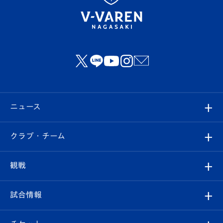
ニュース
すべて
クラブ・チーム
トップチーム
クラブプロフィール
観戦
クラブ
フィロソフィー
観戦ルール
試合情報
試合情報
クラブ概要
観戦ツアー
試合日程/結果