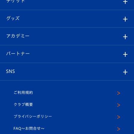
チケット
ファンクラブ
エンブレム紹介
はじめての観戦ガイド
順位表
チケット
グッズ
チケット
選手プロフィール
Revive Team
フォトギャラリー
シーズンシート
オンラインショップ
アカデミー
イベント
スタッフプロフィール
スタジアムへのアクセス
スタジアムグルメ
V-LOVERS（ファンクラブ）
2026-27ユニフォーム
メディア
育成からのお知らせ
パートナー
マスコット紹介
ヴィヴィくんの長崎おもてなしガイド
はじめての観戦ガイド
プレイヤーズスイート
店舗情報
グッズ
アカデミー
チームスケジュール
V-EXPRESS
パートナー企業一覧
SNS
（ユニフォーム入場）
ホームタウン
U-18
クラブハウス（練習場）
パートナー募集
公式Twitter
ご利用規約
アカデミー
U-15
応援メディア
法人限定 VIP BOX
ヴィヴィくんインスタグラム
クラブ概要
スクール
U-12
メディア出演情報
プライバシーポリシー
公式LINE＠
スクール
FAQ〜お問合せ〜
平和祈念活動
Youtube公式チャンネル