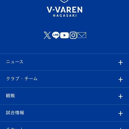
ニュース
すべて
クラブ・チーム
トップチーム
クラブプロフィール
観戦
クラブ
フィロソフィー
観戦ルール
試合情報
試合情報
クラブ概要
観戦ツアー
試合日程/結果