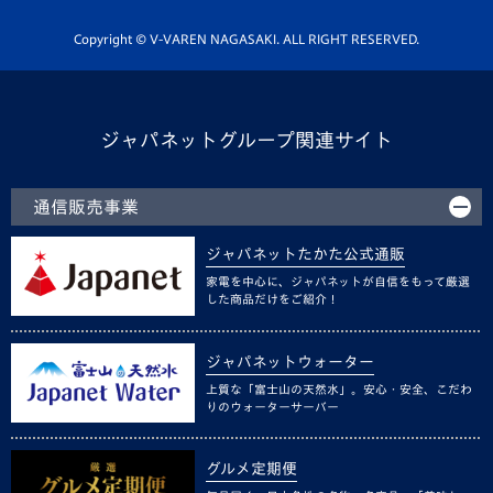
ホームタウン活動
Copyright © V-VAREN NAGASAKI. ALL RIGHT RESERVED.
ジャパネットグループ関連サイト
通信販売事業
ジャパネットたかた公式通販
家電を中心に、ジャパネットが自信をもって厳選
した商品だけをご紹介！
ジャパネットウォーター
上質な「富士山の天然水」。安心・安全、こだわ
りのウォーターサーバー
グルメ定期便