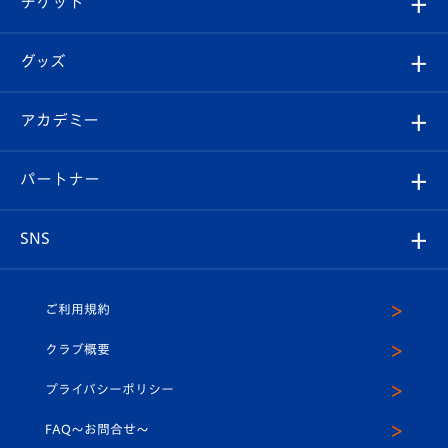
チケット
ファンクラブ
エンブレム紹介
はじめての観戦ガイド
順位表
チケット
グッズ
チケット
選手プロフィール
Revive Team
フォトギャラリー
シーズンシート
オンラインショップ
アカデミー
イベント
スタッフプロフィール
スタジアムへのアクセス
スタジアムグルメ
V-LOVERS（ファンクラブ）
2026-27ユニフォーム
メディア
育成からのお知らせ
パートナー
マスコット紹介
ヴィヴィくんの長崎おもてなしガイド
はじめての観戦ガイド
プレイヤーズスイート
店舗情報
グッズ
アカデミー
チームスケジュール
V-EXPRESS
パートナー企業一覧
SNS
（ユニフォーム入場）
ホームタウン
U-18
クラブハウス（練習場）
パートナー募集
公式Twitter
ご利用規約
アカデミー
U-15
応援メディア
法人限定 VIP BOX
ヴィヴィくんインスタグラム
クラブ概要
スクール
U-12
メディア出演情報
プライバシーポリシー
公式LINE＠
スクール
FAQ〜お問合せ〜
平和祈念活動
Youtube公式チャンネル