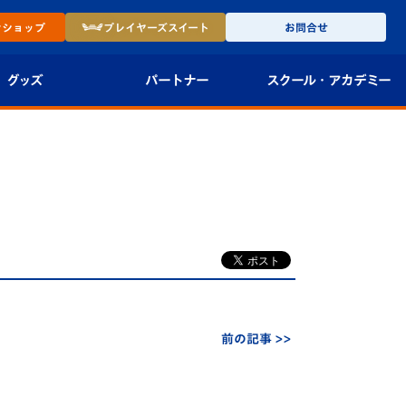
ン
ショップ
プレイヤーズ
スイート
お問合せ
グッズ
パートナー
スクール・
アカデミー
インショップ
パートナー企業一覧
アカデミー
-27ユニフォー
パートナー募集
U-18
法人限定 VIP BOX
U-15
報
U-12
スクール
前の記事 >>