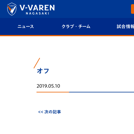
ニュース
クラブ・チーム
試合情
すべて
クラブプロフィール
試合日程/結果
トップチーム
フィロソフィー
試合情報
オフ
クラブ
クラブ概要
順位表
2019.05.10
試合情報
エンブレム紹介
U-21 Jリーグ
ファンクラブ
選手プロフィール
フォトギャラ
<< 次の記事
チケット
スタッフプロフィール
スタジアムグ