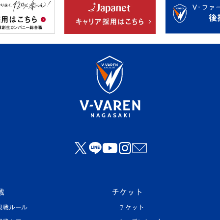
戦
チケット
観戦ルール
チケット