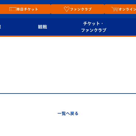
単日チケット
ファンクラブ
オンライ
チケット・
報
観戦
ファンクラブ
観戦ルール
チケット
オンラ
はじめての観戦ガイ
シーズンシート
2026
ド
ム
プレイヤーズスイート
Revive Team
店舗情
関連
V-LOVERS（ファン
スタジアムへのアク
クラブ）
セス
リー
一覧へ戻る
ヴィヴィくんの長崎
ルメ
おもてなしガイド