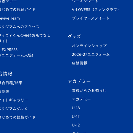
観戦ツアー
シーズンシート
はじめての観戦ガイド
V-LOVERS（ファンクラブ）
evive Team
プレイヤーズスイート
スタジアムへのアクセス
ヴィヴィくんの長崎おもてなし
グッズ
ガイド
オンラインショップ
-EXPRESS
2026-27ユニフォーム
（ユニフォーム入場）
店舗情報
合情報
アカデミー
試合日程/結果
育成からのお知らせ
順位表
アカデミー
フォトギャラリー
U-18
スタジアムグルメ
U-15
はじめての観戦ガイド
U-12