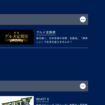
グルメ定期便
毎月届く、日本各地の名物・名産品。「美味
しい」で生活を変えませんか？
BEAST X
麻雀プロリーグ「Mリーグ」参戦中！最新情