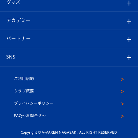
チケット
グッズ
チケット
選手プロフィール
Revive Team
フォトギャラリー
シーズンシート
オンラインショップ
アカデミー
イベント
スタッフプロフィール
スタジアムへのアクセス
スタジアムグルメ
V-LOVERS（ファンクラブ）
2026-27ユニフォーム
メディア
育成からのお知らせ
パートナー
マスコット紹介
ヴィヴィくんの長崎おもてなしガイド
はじめての観戦ガイド
プレイヤーズスイート
店舗情報
グッズ
アカデミー
チームスケジュール
V-EXPRESS
パートナー企業一覧
SNS
（ユニフォーム入場）
ホームタウン
U-18
クラブハウス（練習場）
パートナー募集
公式Twitter
ご利用規約
アカデミー
U-15
応援メディア
法人限定 VIP BOX
ヴィヴィくんインスタグラム
クラブ概要
スクール
U-12
メディア出演情報
プライバシーポリシー
公式LINE＠
スクール
FAQ〜お問合せ〜
平和祈念活動
Youtube公式チャンネル
ホームタウン活動
Copyright © V-VAREN NAGASAKI. ALL RIGHT RESERVED.