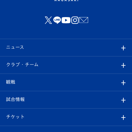
ニュース
すべて
クラブ・チーム
トップチーム
クラブプロフィール
観戦
クラブ
フィロソフィー
観戦ルール
試合情報
試合情報
クラブ概要
観戦ツアー
試合日程/結果
チケット
ファンクラブ
エンブレム紹介
はじめての観戦ガイド
順位表