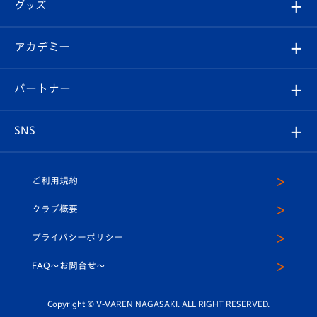
チケット
グッズ
チケット
選手プロフィール
Revive Team
フォトギャラリー
シーズンシート
オンラインショップ
アカデミー
イベント
スタッフプロフィール
スタジアムへのアクセス
スタジアムグルメ
V-LOVERS（ファンクラブ）
2026-27ユニフォーム
メディア
育成からのお知らせ
パートナー
マスコット紹介
ヴィヴィくんの長崎おもてなしガイド
はじめての観戦ガイド
プレイヤーズスイート
店舗情報
グッズ
アカデミー
チームスケジュール
V-EXPRESS
パートナー企業一覧
SNS
（ユニフォーム入場）
ホームタウン
U-18
クラブハウス（練習場）
パートナー募集
公式Twitter
ご利用規約
アカデミー
U-15
応援メディア
法人限定 VIP BOX
ヴィヴィくんインスタグラム
クラブ概要
スクール
U-12
メディア出演情報
プライバシーポリシー
公式LINE＠
スクール
FAQ〜お問合せ〜
平和祈念活動
Youtube公式チャンネル
ホームタウン活動
Copyright © V-VAREN NAGASAKI. ALL RIGHT RESERVED.