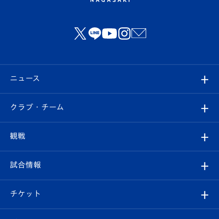
ニュース
すべて
クラブ・チーム
トップチーム
クラブプロフィール
観戦
クラブ
フィロソフィー
観戦ルール
試合情報
試合情報
クラブ概要
観戦ツアー
試合日程/結果
チケット
ファンクラブ
エンブレム紹介
はじめての観戦ガイド
順位表