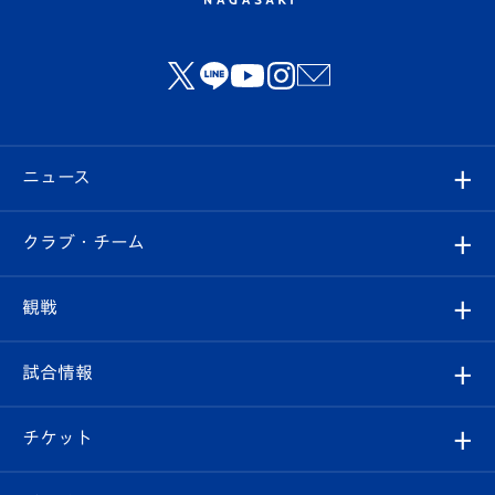
ニュース
すべて
クラブ・チーム
トップチーム
クラブプロフィール
観戦
クラブ
フィロソフィー
観戦ルール
試合情報
試合情報
クラブ概要
観戦ツアー
試合日程/結果
チケット
ファンクラブ
エンブレム紹介
はじめての観戦ガイド
順位表