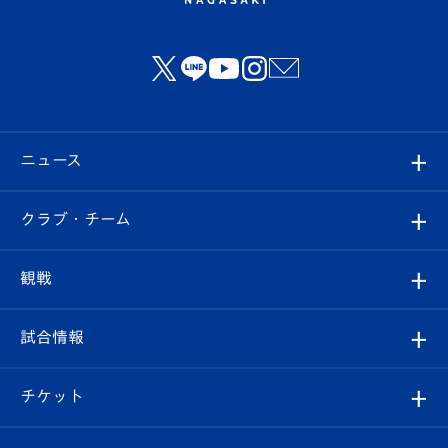
ニュース
すべて
クラブ・チーム
トップチーム
クラブプロフィール
観戦
クラブ
フィロソフィー
観戦ルール
試合情報
試合情報
クラブ概要
観戦ツアー
試合日程/結果
チケット
ファンクラブ
エンブレム紹介
はじめての観戦ガイド
順位表