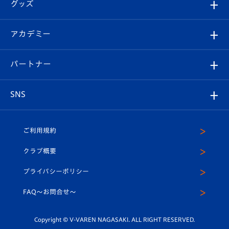
チケット
グッズ
チケット
選手プロフィール
Revive Team
フォトギャラリー
シーズンシート
オンラインショップ
アカデミー
イベント
スタッフプロフィール
スタジアムへのアクセス
スタジアムグルメ
V-LOVERS（ファンクラブ）
2026-27ユニフォーム
メディア
育成からのお知らせ
パートナー
マスコット紹介
ヴィヴィくんの長崎おもてなしガイド
はじめての観戦ガイド
プレイヤーズスイート
店舗情報
グッズ
アカデミー
チームスケジュール
V-EXPRESS
パートナー企業一覧
SNS
（ユニフォーム入場）
ホームタウン
U-18
クラブハウス（練習場）
パートナー募集
公式Twitter
ご利用規約
アカデミー
U-15
応援メディア
法人限定 VIP BOX
ヴィヴィくんインスタグラム
クラブ概要
スクール
U-12
メディア出演情報
プライバシーポリシー
公式LINE＠
スクール
FAQ〜お問合せ〜
平和祈念活動
Youtube公式チャンネル
ホームタウン活動
Copyright © V-VAREN NAGASAKI. ALL RIGHT RESERVED.