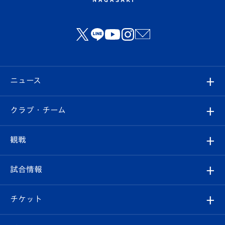
ニュース
すべて
クラブ・チーム
トップチーム
クラブプロフィール
観戦
クラブ
フィロソフィー
観戦ルール
試合情報
試合情報
クラブ概要
観戦ツアー
試合日程/結果
チケット
ファンクラブ
エンブレム紹介
はじめての観戦ガイド
順位表