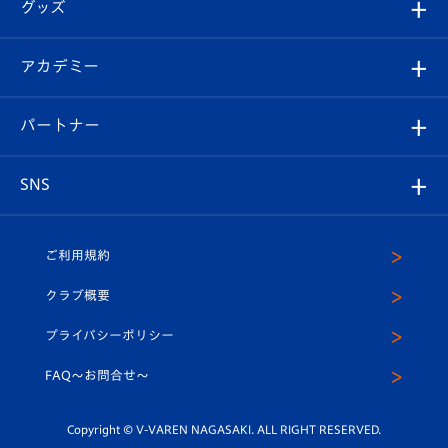
チケット
グッズ
チケット
選手プロフィール
Revive Team
フォトギャラリー
シーズンシート
オンラインショップ
アカデミー
イベント
スタッフプロフィール
スタジアムへのアクセス
スタジアムグルメ
V-LOVERS（ファンクラブ）
2026-27ユニフォーム
メディア
育成からのお知らせ
パートナー
マスコット紹介
ヴィヴィくんの長崎おもてなしガイド
はじめての観戦ガイド
プレイヤーズスイート
店舗情報
グッズ
アカデミー
チームスケジュール
V-EXPRESS
パートナー企業一覧
SNS
（ユニフォーム入場）
ホームタウン
U-18
クラブハウス（練習場）
パートナー募集
公式Twitter
ご利用規約
アカデミー
U-15
応援メディア
法人限定 VIP BOX
ヴィヴィくんインスタグラム
クラブ概要
スクール
U-12
メディア出演情報
プライバシーポリシー
公式LINE＠
スクール
FAQ〜お問合せ〜
平和祈念活動
Youtube公式チャンネル
ホームタウン活動
Copyright © V-VAREN NAGASAKI. ALL RIGHT RESERVED.