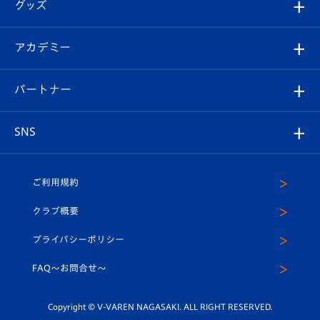
チケット
グッズ
チケット
選手プロフィール
Revive Team
フォトギャラリー
シーズンシート
オンラインショップ
アカデミー
イベント
スタッフプロフィール
スタジアムへのアクセス
スタジアムグルメ
V-LOVERS（ファンクラブ）
2026-27ユニフォーム
メディア
育成からのお知らせ
パートナー
マスコット紹介
ヴィヴィくんの長崎おもてなしガイド
はじめての観戦ガイド
プレイヤーズスイート
店舗情報
グッズ
アカデミー
チームスケジュール
V-EXPRESS
パートナー企業一覧
SNS
（ユニフォーム入場）
ホームタウン
U-18
クラブハウス（練習場）
パートナー募集
公式Twitter
ご利用規約
アカデミー
U-15
応援メディア
法人限定 VIP BOX
ヴィヴィくんインスタグラム
クラブ概要
スクール
U-12
メディア出演情報
プライバシーポリシー
公式LINE＠
スクール
FAQ〜お問合せ〜
平和祈念活動
Youtube公式チャンネル
ホームタウン活動
Copyright © V-VAREN NAGASAKI. ALL RIGHT RESERVED.