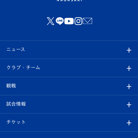
ニュース
すべて
クラブ・チーム
トップチーム
クラブプロフィール
観戦
クラブ
フィロソフィー
観戦ルール
試合情報
試合情報
クラブ概要
観戦ツアー
試合日程/結果
チケット
ファンクラブ
エンブレム紹介
はじめての観戦ガイド
順位表