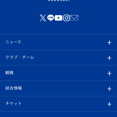
ニュース
すべて
クラブ・チーム
トップチーム
クラブプロフィール
観戦
クラブ
フィロソフィー
観戦ルール
試合情報
試合情報
クラブ概要
観戦ツアー
試合日程/結果
チケット
ファンクラブ
エンブレム紹介
はじめての観戦ガイド
順位表