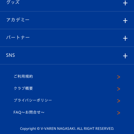
チケット
グッズ
チケット
選手プロフィール
Revive Team
フォトギャラリー
シーズンシート
オンラインショップ
アカデミー
イベント
スタッフプロフィール
スタジアムへのアクセス
スタジアムグルメ
V-LOVERS（ファンクラブ）
2026-27ユニフォーム
メディア
育成からのお知らせ
パートナー
マスコット紹介
ヴィヴィくんの長崎おもてなしガイド
はじめての観戦ガイド
プレイヤーズスイート
店舗情報
グッズ
アカデミー
チームスケジュール
V-EXPRESS
パートナー企業一覧
SNS
（ユニフォーム入場）
ホームタウン
U-18
クラブハウス（練習場）
パートナー募集
公式Twitter
ご利用規約
アカデミー
U-15
応援メディア
法人限定 VIP BOX
ヴィヴィくんインスタグラム
クラブ概要
スクール
U-12
メディア出演情報
プライバシーポリシー
公式LINE＠
スクール
FAQ〜お問合せ〜
平和祈念活動
Youtube公式チャンネル
ホームタウン活動
Copyright © V-VAREN NAGASAKI. ALL RIGHT RESERVED.