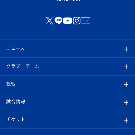
ニュース
すべて
クラブ・チーム
トップチーム
クラブプロフィール
観戦
クラブ
フィロソフィー
観戦ルール
試合情報
試合情報
クラブ概要
観戦ツアー
試合日程/結果
チケット
ファンクラブ
エンブレム紹介
はじめての観戦ガイド
順位表