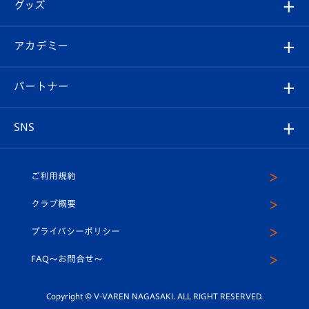
チケット
グッズ
チケット
選手プロフィール
Revive Team
フォトギャラリー
シーズンシート
オンラインショップ
アカデミー
イベント
スタッフプロフィール
スタジアムへのアクセス
スタジアムグルメ
V-LOVERS（ファンクラブ）
2026-27ユニフォーム
メディア
育成からのお知らせ
パートナー
マスコット紹介
ヴィヴィくんの長崎おもてなしガイド
はじめての観戦ガイド
プレイヤーズスイート
店舗情報
グッズ
アカデミー
チームスケジュール
V-EXPRESS
パートナー企業一覧
SNS
（ユニフォーム入場）
ホームタウン
U-18
クラブハウス（練習場）
パートナー募集
公式Twitter
ご利用規約
アカデミー
U-15
応援メディア
法人限定 VIP BOX
ヴィヴィくんインスタグラム
クラブ概要
スクール
U-12
メディア出演情報
プライバシーポリシー
公式LINE＠
スクール
FAQ〜お問合せ〜
平和祈念活動
Youtube公式チャンネル
ホームタウン活動
Copyright © V-VAREN NAGASAKI. ALL RIGHT RESERVED.