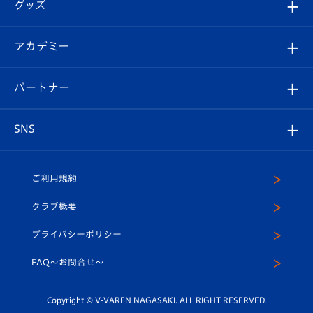
チケット
グッズ
チケット
選手プロフィール
Revive Team
フォトギャラリー
シーズンシート
オンラインショップ
アカデミー
イベント
スタッフプロフィール
スタジアムへのアクセス
スタジアムグルメ
V-LOVERS（ファンクラブ）
2026-27ユニフォーム
メディア
育成からのお知らせ
パートナー
マスコット紹介
ヴィヴィくんの長崎おもてなしガイド
はじめての観戦ガイド
プレイヤーズスイート
店舗情報
グッズ
アカデミー
チームスケジュール
V-EXPRESS
パートナー企業一覧
SNS
（ユニフォーム入場）
ホームタウン
U-18
クラブハウス（練習場）
パートナー募集
公式Twitter
ご利用規約
アカデミー
U-15
応援メディア
法人限定 VIP BOX
ヴィヴィくんインスタグラム
クラブ概要
スクール
U-12
メディア出演情報
プライバシーポリシー
公式LINE＠
スクール
FAQ〜お問合せ〜
平和祈念活動
Youtube公式チャンネル
ホームタウン活動
Copyright © V-VAREN NAGASAKI. ALL RIGHT RESERVED.