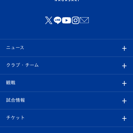
ニュース
すべて
クラブ・チーム
トップチーム
クラブプロフィール
観戦
クラブ
フィロソフィー
観戦ルール
試合情報
試合情報
クラブ概要
観戦ツアー
試合日程/結果
チケット
ファンクラブ
エンブレム紹介
はじめての観戦ガイド
順位表