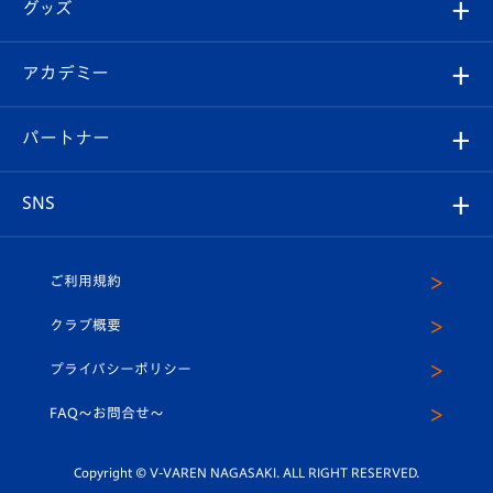
チケット
グッズ
チケット
選手プロフィール
Revive Team
フォトギャラリー
シーズンシート
オンラインショップ
アカデミー
イベント
スタッフプロフィール
スタジアムへのアクセス
スタジアムグルメ
V-LOVERS（ファンクラブ）
2026-27ユニフォーム
メディア
育成からのお知らせ
パートナー
マスコット紹介
ヴィヴィくんの長崎おもてなしガイド
はじめての観戦ガイド
プレイヤーズスイート
店舗情報
グッズ
アカデミー
チームスケジュール
V-EXPRESS
パートナー企業一覧
SNS
（ユニフォーム入場）
ホームタウン
U-18
クラブハウス（練習場）
パートナー募集
公式Twitter
ご利用規約
アカデミー
U-15
応援メディア
法人限定 VIP BOX
ヴィヴィくんインスタグラム
クラブ概要
スクール
U-12
メディア出演情報
プライバシーポリシー
公式LINE＠
スクール
FAQ〜お問合せ〜
平和祈念活動
Youtube公式チャンネル
ホームタウン活動
Copyright © V-VAREN NAGASAKI. ALL RIGHT RESERVED.