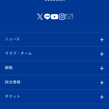
ニュース
すべて
クラブ・チーム
トップチーム
クラブプロフィール
観戦
クラブ
フィロソフィー
観戦ルール
試合情報
試合情報
クラブ概要
観戦ツアー
試合日程/結果
チケット
ファンクラブ
エンブレム紹介
はじめての観戦ガイド
順位表