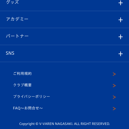
チケット
グッズ
チケット
選手プロフィール
Revive Team
フォトギャラリー
シーズンシート
オンラインショップ
アカデミー
イベント
スタッフプロフィール
スタジアムへのアクセス
スタジアムグルメ
V-LOVERS（ファンクラブ）
2026-27ユニフォーム
メディア
育成からのお知らせ
パートナー
マスコット紹介
ヴィヴィくんの長崎おもてなしガイド
はじめての観戦ガイド
プレイヤーズスイート
店舗情報
グッズ
アカデミー
チームスケジュール
V-EXPRESS
パートナー企業一覧
SNS
（ユニフォーム入場）
ホームタウン
U-18
クラブハウス（練習場）
パートナー募集
公式Twitter
ご利用規約
アカデミー
U-15
応援メディア
法人限定 VIP BOX
ヴィヴィくんインスタグラム
クラブ概要
スクール
U-12
メディア出演情報
プライバシーポリシー
公式LINE＠
スクール
FAQ〜お問合せ〜
平和祈念活動
Youtube公式チャンネル
ホームタウン活動
Copyright © V-VAREN NAGASAKI. ALL RIGHT RESERVED.