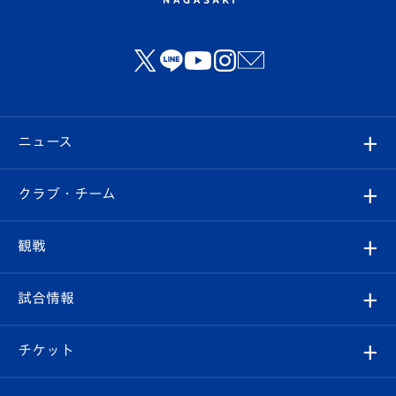
ニュース
すべて
クラブ・チーム
トップチーム
クラブプロフィール
観戦
クラブ
フィロソフィー
観戦ルール
試合情報
試合情報
クラブ概要
観戦ツアー
試合日程/結果
チケット
ファンクラブ
エンブレム紹介
はじめての観戦ガイド
順位表