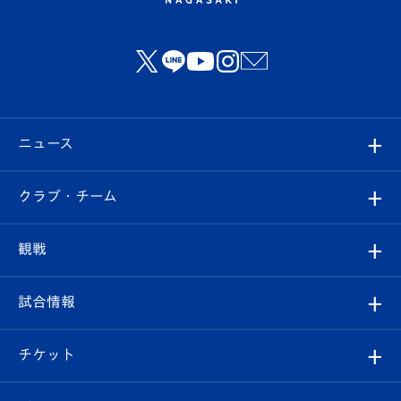
ニュース
すべて
クラブ・チーム
トップチーム
クラブプロフィール
観戦
クラブ
フィロソフィー
観戦ルール
試合情報
試合情報
クラブ概要
観戦ツアー
試合日程/結果
チケット
ファンクラブ
エンブレム紹介
はじめての観戦ガイド
順位表