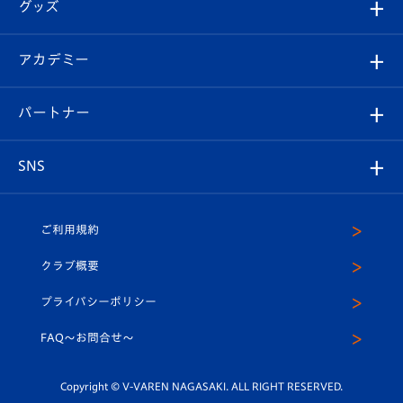
チケット
グッズ
チケット
選手プロフィール
Revive Team
フォトギャラリー
シーズンシート
オンラインショップ
アカデミー
イベント
スタッフプロフィール
スタジアムへのアクセス
スタジアムグルメ
V-LOVERS（ファンクラブ）
2026-27ユニフォーム
メディア
育成からのお知らせ
パートナー
マスコット紹介
ヴィヴィくんの長崎おもてなしガイド
はじめての観戦ガイド
プレイヤーズスイート
店舗情報
グッズ
アカデミー
チームスケジュール
V-EXPRESS
パートナー企業一覧
SNS
（ユニフォーム入場）
ホームタウン
U-18
クラブハウス（練習場）
パートナー募集
公式Twitter
ご利用規約
アカデミー
U-15
応援メディア
法人限定 VIP BOX
ヴィヴィくんインスタグラム
クラブ概要
スクール
U-12
メディア出演情報
プライバシーポリシー
公式LINE＠
スクール
FAQ〜お問合せ〜
平和祈念活動
Youtube公式チャンネル
ホームタウン活動
Copyright © V-VAREN NAGASAKI. ALL RIGHT RESERVED.