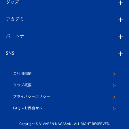
チケット
グッズ
チケット
選手プロフィール
Revive Team
フォトギャラリー
シーズンシート
オンラインショップ
アカデミー
イベント
スタッフプロフィール
スタジアムへのアクセス
スタジアムグルメ
V-LOVERS（ファンクラブ）
2026-27ユニフォーム
メディア
育成からのお知らせ
パートナー
マスコット紹介
ヴィヴィくんの長崎おもてなしガイド
はじめての観戦ガイド
プレイヤーズスイート
店舗情報
グッズ
アカデミー
チームスケジュール
V-EXPRESS
パートナー企業一覧
SNS
（ユニフォーム入場）
ホームタウン
U-18
クラブハウス（練習場）
パートナー募集
公式Twitter
ご利用規約
アカデミー
U-15
応援メディア
法人限定 VIP BOX
ヴィヴィくんインスタグラム
クラブ概要
スクール
U-12
メディア出演情報
プライバシーポリシー
公式LINE＠
スクール
FAQ〜お問合せ〜
平和祈念活動
Youtube公式チャンネル
ホームタウン活動
Copyright © V-VAREN NAGASAKI. ALL RIGHT RESERVED.