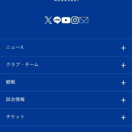
ニュース
すべて
クラブ・チーム
トップチーム
クラブプロフィール
観戦
クラブ
フィロソフィー
観戦ルール
試合情報
試合情報
クラブ概要
観戦ツアー
試合日程/結果
チケット
ファンクラブ
エンブレム紹介
はじめての観戦ガイド
順位表