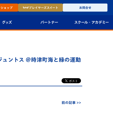
ン
ショップ
プレイヤーズ
スイート
お問合せ
グッズ
パートナー
スクール・
アカデミー
インショップ
パートナー企業一覧
アカデミー
-27ユニフォー
パートナー募集
U-18
ラブジュントス ＠時津町海と緑の運動
法人限定 VIP BOX
U-15
報
U-12
スクール
前の記事 >>