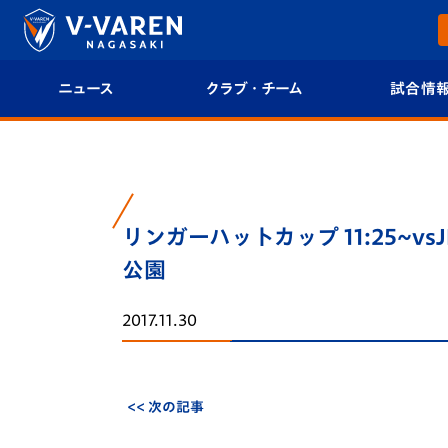
ニュース
クラブ・チーム
試合情
すべて
クラブプロフィール
試合日程/結果
トップチーム
フィロソフィー
試合情報
リンガーハットカップ 11:25~v
クラブ
クラブ概要
順位表
公園
試合情報
エンブレム紹介
U-21 Jリーグ
2017.11.30
ファンクラブ
選手プロフィール
フォトギャラ
チケット
スタッフプロフィール
スタジアムグ
<< 次の記事