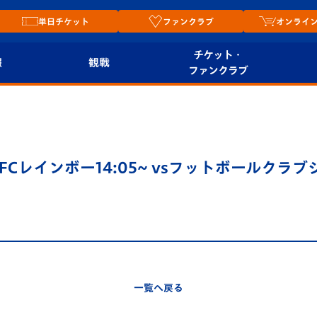
単日チケット
ファンクラブ
オンライ
チケット・
報
観戦
ファンクラブ
観戦ルール
チケット
オンラ
はじめての観戦ガイ
シーズンシート
2026
ド
ム
sJFCレインボー14:05~ vsフットボールク
プレイヤーズスイート
Revive Team
店舗情
関連
V-LOVERS（ファン
スタジアムへのアク
クラブ）
セス
リー
ヴィヴィくんの長崎
ルメ
一覧へ戻る
おもてなしガイド