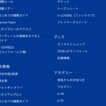
観戦ルール
チケット
観戦ツアー
シーズンシート
はじめての観戦ガイド
V-LOVERS（ファンクラブ）
evive Team
プレイヤーズスイート
スタジアムへのアクセス
ヴィヴィくんの長崎おもてなし
グッズ
ガイド
オンラインショップ
-EXPRESS
2026-27ユニフォーム
（ユニフォーム入場）
店舗情報
合情報
アカデミー
試合日程/結果
育成からのお知らせ
順位表
アカデミー
フォトギャラリー
U-18
スタジアムグルメ
U-15
はじめての観戦ガイド