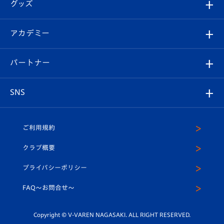
チケット
グッズ
チケット
選手プロフィール
Revive Team
フォトギャラリー
シーズンシート
オンラインショップ
アカデミー
イベント
スタッフプロフィール
スタジアムへのアクセス
スタジアムグルメ
V-LOVERS（ファンクラブ）
2026-27ユニフォーム
メディア
育成からのお知らせ
パートナー
マスコット紹介
ヴィヴィくんの長崎おもてなしガイド
はじめての観戦ガイド
プレイヤーズスイート
店舗情報
グッズ
アカデミー
チームスケジュール
V-EXPRESS
パートナー企業一覧
SNS
（ユニフォーム入場）
ホームタウン
U-18
クラブハウス（練習場）
パートナー募集
公式Twitter
ご利用規約
アカデミー
U-15
応援メディア
法人限定 VIP BOX
ヴィヴィくんインスタグラム
クラブ概要
スクール
U-12
メディア出演情報
プライバシーポリシー
公式LINE＠
スクール
FAQ〜お問合せ〜
平和祈念活動
Youtube公式チャンネル
ホームタウン活動
Copyright © V-VAREN NAGASAKI. ALL RIGHT RESERVED.