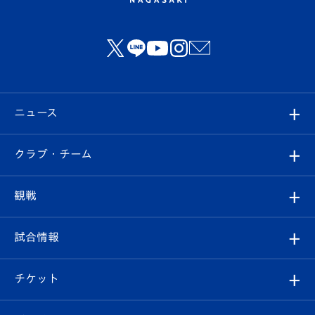
ニュース
すべて
クラブ・チーム
トップチーム
クラブプロフィール
観戦
クラブ
フィロソフィー
観戦ルール
試合情報
試合情報
クラブ概要
観戦ツアー
試合日程/結果
チケット
ファンクラブ
エンブレム紹介
はじめての観戦ガイド
順位表