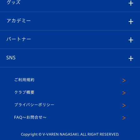
チケット
グッズ
チケット
選手プロフィール
Revive Team
フォトギャラリー
シーズンシート
オンラインショップ
アカデミー
イベント
スタッフプロフィール
スタジアムへのアクセス
スタジアムグルメ
V-LOVERS（ファンクラブ）
2026-27ユニフォーム
メディア
育成からのお知らせ
パートナー
マスコット紹介
ヴィヴィくんの長崎おもてなしガイド
はじめての観戦ガイド
プレイヤーズスイート
店舗情報
グッズ
アカデミー
チームスケジュール
V-EXPRESS
パートナー企業一覧
SNS
（ユニフォーム入場）
ホームタウン
U-18
クラブハウス（練習場）
パートナー募集
公式Twitter
ご利用規約
アカデミー
U-15
応援メディア
法人限定 VIP BOX
ヴィヴィくんインスタグラム
クラブ概要
スクール
U-12
メディア出演情報
プライバシーポリシー
公式LINE＠
スクール
FAQ〜お問合せ〜
平和祈念活動
Youtube公式チャンネル
ホームタウン活動
Copyright © V-VAREN NAGASAKI. ALL RIGHT RESERVED.