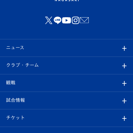
ニュース
すべて
クラブ・チーム
トップチーム
クラブプロフィール
観戦
クラブ
フィロソフィー
観戦ルール
試合情報
試合情報
クラブ概要
観戦ツアー
試合日程/結果
チケット
ファンクラブ
エンブレム紹介
はじめての観戦ガイド
順位表