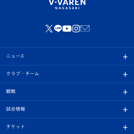
ニュース
すべて
クラブ・チーム
トップチーム
クラブプロフィール
観戦
クラブ
フィロソフィー
観戦ルール
試合情報
試合情報
クラブ概要
観戦ツアー
試合日程/結果
チケット
ファンクラブ