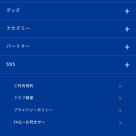
エンブレム紹介
はじめての観戦ガイド
順位表
チケット
グッズ
チケット
選手プロフィール
Revive Team
フォトギャラリー
シーズンシート
オンラインショップ
アカデミー
イベント
スタッフプロフィール
スタジアムへのアクセス
スタジアムグルメ
V-LOVERS（ファンクラブ）
2026-27ユニフォーム
メディア
育成からのお知らせ
パートナー
マスコット紹介
ヴィヴィくんの長崎おもてなしガイド
はじめての観戦ガイド
プレイヤーズスイート
店舗情報
グッズ
アカデミー
チームスケジュール
V-EXPRESS
パートナー企業一覧
SNS
（ユニフォーム入場）
ホームタウン
U-18
クラブハウス（練習場）
パートナー募集
公式Twitter
ご利用規約
アカデミー
U-15
応援メディア
法人限定 VIP BOX
ヴィヴィくんインスタグラム
クラブ概要
スクール
U-12
メディア出演情報
プライバシーポリシー
公式LINE＠
スクール
FAQ〜お問合せ〜
平和祈念活動
Youtube公式チャンネル