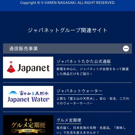
ホームタウン活動
Copyright © V-VAREN NAGASAKI. ALL RIGHT RESERVED.
ジャパネットグループ関連サイト
通信販売事業
ジャパネットたかた公式通販
家電を中心に、ジャパネットが自信をもって厳選
した商品だけをご紹介！
ジャパネットウォーター
上質な「富士山の天然水」。安心・安全、こだわ
りのウォーターサーバー
グルメ定期便
毎月届く、日本各地の名物・名産品。「美味し
い」で生活を変えませんか？