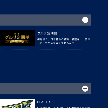
グルメ定期便
毎月届く、日本各地の名物・名産品。「美味
しい」で生活を変えませんか？
BEAST X
麻雀プロリーグ「Mリーグ」参戦中！最新情