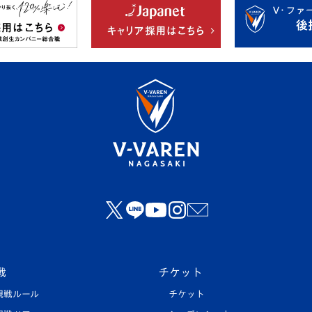
戦
チケット
観戦ルール
チケット