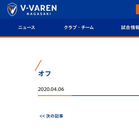
ニュース
クラブ・チーム
試合情
すべて
クラブプロフィール
試合日程/結果
トップチーム
フィロソフィー
試合情報
オフ
クラブ
クラブ概要
順位表
2020.04.06
試合情報
エンブレム紹介
U-21 Jリーグ
ファンクラブ
選手プロフィール
フォトギャラ
<< 次の記事
チケット
スタッフプロフィール
スタジアムグ