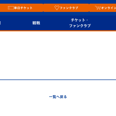
単日チケット
ファンクラブ
オンライ
チケット・
報
観戦
ファンクラブ
観戦ルール
チケット
オンラ
はじめての観戦ガイ
シーズンシート
2026
ド
ム
プレイヤーズスイート
Revive Team
店舗情
関連
V-LOVERS（ファン
スタジアムへのアク
クラブ）
セス
リー
一覧へ戻る
ヴィヴィくんの長崎
ルメ
おもてなしガイド