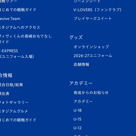
観戦ツアー
シーズンシート
はじめての観戦ガイド
V-LOVERS（ファンクラブ）
evive Team
プレイヤーズスイート
スタジアムへのアクセス
ヴィヴィくんの長崎おもてなし
グッズ
ガイド
オンラインショップ
-EXPRESS
2026-27ユニフォーム
（ユニフォーム入場）
店舗情報
合情報
アカデミー
試合日程/結果
育成からのお知らせ
順位表
アカデミー
フォトギャラリー
U-18
スタジアムグルメ
U-15
はじめての観戦ガイド
U-12