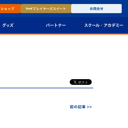
ン
ショップ
プレイヤーズ
スイート
お問合せ
グッズ
パートナー
スクール・
アカデミー
インショップ
パートナー企業一覧
アカデミー
-27ユニフォー
パートナー募集
U-18
法人限定 VIP BOX
U-15
報
U-12
スクール
前の記事 >>