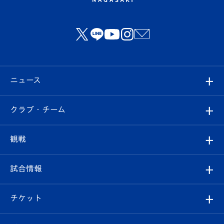
ニュース
すべて
クラブ・チーム
トップチーム
クラブプロフィール
観戦
クラブ
フィロソフィー
観戦ルール
試合情報
試合情報
クラブ概要
観戦ツアー
試合日程/結果
チケット
ファンクラブ
エンブレム紹介
はじめての観戦ガイド
順位表