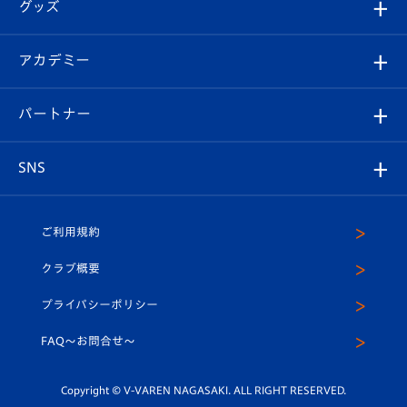
チケット
グッズ
チケット
選手プロフィール
Revive Team
フォトギャラリー
シーズンシート
オンラインショップ
アカデミー
イベント
スタッフプロフィール
スタジアムへのアクセス
スタジアムグルメ
V-LOVERS（ファンクラブ）
2026-27ユニフォーム
メディア
育成からのお知らせ
パートナー
マスコット紹介
ヴィヴィくんの長崎おもてなしガイド
はじめての観戦ガイド
プレイヤーズスイート
店舗情報
グッズ
アカデミー
チームスケジュール
V-EXPRESS
パートナー企業一覧
SNS
（ユニフォーム入場）
ホームタウン
U-18
クラブハウス（練習場）
パートナー募集
公式Twitter
ご利用規約
アカデミー
U-15
応援メディア
法人限定 VIP BOX
ヴィヴィくんインスタグラム
クラブ概要
スクール
U-12
メディア出演情報
プライバシーポリシー
公式LINE＠
スクール
FAQ〜お問合せ〜
平和祈念活動
Youtube公式チャンネル
ホームタウン活動
Copyright © V-VAREN NAGASAKI. ALL RIGHT RESERVED.