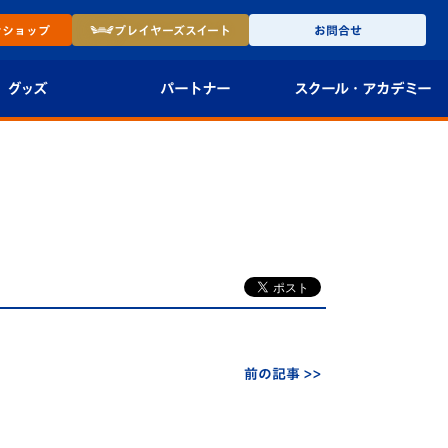
ン
ショップ
プレイヤーズ
スイート
お問合せ
グッズ
パートナー
スクール・
アカデミー
インショップ
パートナー企業一覧
アカデミー
-27ユニフォー
パートナー募集
U-18
法人限定 VIP BOX
U-15
報
U-12
スクール
前の記事 >>