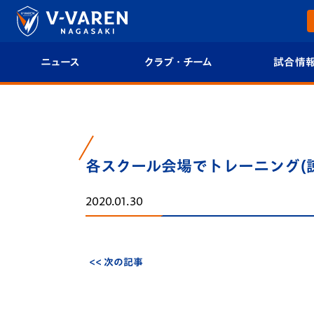
ニュース
クラブ・チーム
試合情
すべて
クラブプロフィール
試合日程/結果
トップチーム
フィロソフィー
試合情報
各スクール会場でトレーニング(
クラブ
クラブ概要
順位表
2020.01.30
試合情報
エンブレム紹介
U-21 Jリーグ
ファンクラブ
選手プロフィール
フォトギャラ
<< 次の記事
チケット
スタッフプロフィール
スタジアムグ