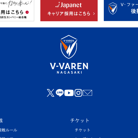
戦
チケット
観戦ルール
チケット