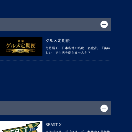
グルメ定期便
毎月届く、日本各地の名物・名産品。「美味
しい」で生活を変えませんか？
BEAST X
麻雀プロリーグ「Mリーグ」参戦中！最新情