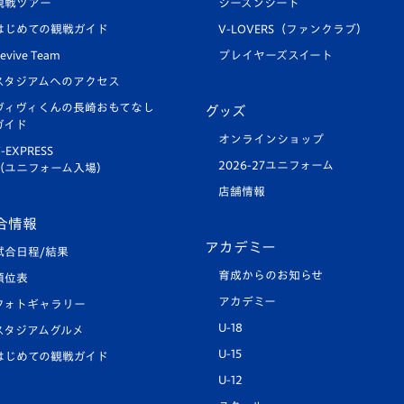
観戦ツアー
シーズンシート
はじめての観戦ガイド
V-LOVERS（ファンクラブ）
evive Team
プレイヤーズスイート
スタジアムへのアクセス
ヴィヴィくんの長崎おもてなし
グッズ
ガイド
オンラインショップ
-EXPRESS
2026-27ユニフォーム
（ユニフォーム入場）
店舗情報
合情報
アカデミー
試合日程/結果
育成からのお知らせ
順位表
アカデミー
フォトギャラリー
U-18
スタジアムグルメ
U-15
はじめての観戦ガイド
U-12