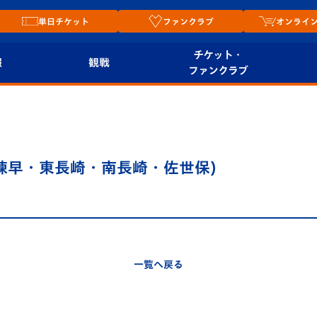
単日チケット
ファンクラブ
オンライ
チケット・
報
観戦
ファンクラブ
観戦ルール
チケット
オンラ
はじめての観戦ガイ
シーズンシート
2026
ド
ム
諫早・東長崎・南長崎・佐世保)
プレイヤーズスイート
Revive Team
店舗情
関連
V-LOVERS（ファン
スタジアムへのアク
クラブ）
セス
リー
一覧へ戻る
ヴィヴィくんの長崎
ルメ
おもてなしガイド