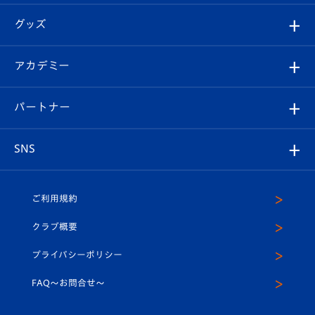
エンブレム紹介
はじめての観戦ガイド
順位表
チケット
グッズ
チケット
選手プロフィール
Revive Team
フォトギャラリー
シーズンシート
オンラインショップ
アカデミー
イベント
スタッフプロフィール
スタジアムへのアクセス
スタジアムグルメ
V-LOVERS（ファンクラブ）
2026-27ユニフォーム
メディア
育成からのお知らせ
パートナー
マスコット紹介
ヴィヴィくんの長崎おもてなしガイド
はじめての観戦ガイド
プレイヤーズスイート
店舗情報
グッズ
アカデミー
チームスケジュール
V-EXPRESS
パートナー企業一覧
SNS
（ユニフォーム入場）
ホームタウン
U-18
クラブハウス（練習場）
パートナー募集
公式Twitter
ご利用規約
アカデミー
U-15
応援メディア
法人限定 VIP BOX
ヴィヴィくんインスタグラム
クラブ概要
スクール
U-12
メディア出演情報
プライバシーポリシー
公式LINE＠
スクール
FAQ〜お問合せ〜
平和祈念活動
Youtube公式チャンネル