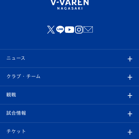
ニュース
すべて
クラブ・チーム
トップチーム
クラブプロフィール
観戦
クラブ
フィロソフィー
観戦ルール
試合情報
試合情報
クラブ概要
観戦ツアー
試合日程/結果
チケット
ファンクラブ