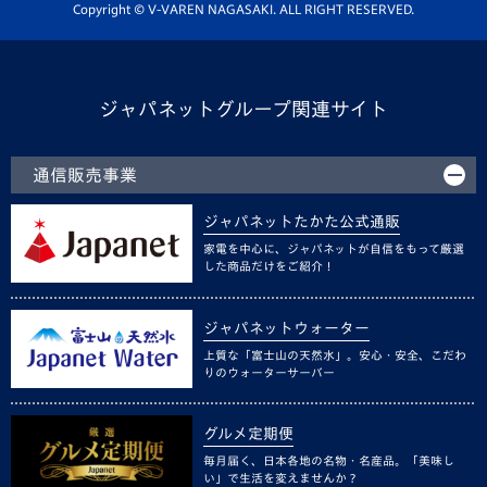
ホームタウン活動
Copyright © V-VAREN NAGASAKI. ALL RIGHT RESERVED.
ジャパネットグループ関連サイト
通信販売事業
ジャパネットたかた公式通販
家電を中心に、ジャパネットが自信をもって厳選
した商品だけをご紹介！
ジャパネットウォーター
上質な「富士山の天然水」。安心・安全、こだわ
りのウォーターサーバー
グルメ定期便
毎月届く、日本各地の名物・名産品。「美味し
い」で生活を変えませんか？