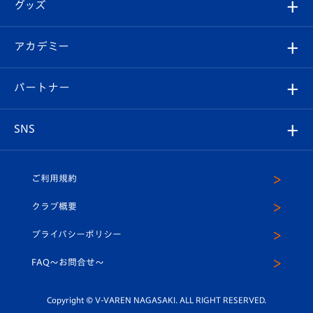
チケット
グッズ
チケット
選手プロフィール
Revive Team
フォトギャラリー
シーズンシート
オンラインショップ
アカデミー
イベント
スタッフプロフィール
スタジアムへのアクセス
スタジアムグルメ
V-LOVERS（ファンクラブ）
2026-27ユニフォーム
メディア
育成からのお知らせ
パートナー
マスコット紹介
ヴィヴィくんの長崎おもてなしガイド
はじめての観戦ガイド
プレイヤーズスイート
店舗情報
グッズ
アカデミー
チームスケジュール
V-EXPRESS
パートナー企業一覧
SNS
（ユニフォーム入場）
ホームタウン
U-18
クラブハウス（練習場）
パートナー募集
公式Twitter
ご利用規約
アカデミー
U-15
応援メディア
法人限定 VIP BOX
ヴィヴィくんインスタグラム
クラブ概要
スクール
U-12
メディア出演情報
プライバシーポリシー
公式LINE＠
スクール
FAQ〜お問合せ〜
平和祈念活動
Youtube公式チャンネル
ホームタウン活動
Copyright © V-VAREN NAGASAKI. ALL RIGHT RESERVED.