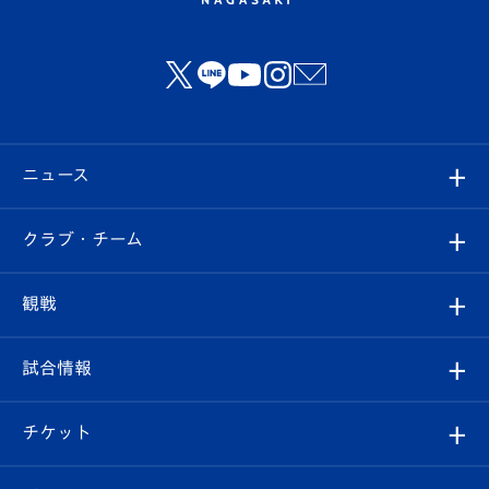
ニュース
すべて
クラブ・チーム
トップチーム
クラブプロフィール
観戦
クラブ
フィロソフィー
観戦ルール
試合情報
試合情報
クラブ概要
観戦ツアー
試合日程/結果
チケット
ファンクラブ
エンブレム紹介
はじめての観戦ガイド
順位表