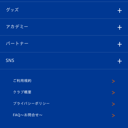
エンブレム紹介
はじめての観戦ガイド
順位表
チケット
グッズ
チケット
選手プロフィール
Revive Team
フォトギャラリー
シーズンシート
オンラインショップ
アカデミー
イベント
スタッフプロフィール
スタジアムへのアクセス
スタジアムグルメ
V-LOVERS（ファンクラブ）
2026-27ユニフォーム
メディア
育成からのお知らせ
パートナー
マスコット紹介
ヴィヴィくんの長崎おもてなしガイド
はじめての観戦ガイド
プレイヤーズスイート
店舗情報
グッズ
アカデミー
チームスケジュール
V-EXPRESS
パートナー企業一覧
SNS
（ユニフォーム入場）
ホームタウン
U-18
クラブハウス（練習場）
パートナー募集
公式Twitter
ご利用規約
アカデミー
U-15
応援メディア
法人限定 VIP BOX
ヴィヴィくんインスタグラム
クラブ概要
スクール
U-12
メディア出演情報
プライバシーポリシー
公式LINE＠
スクール
FAQ〜お問合せ〜
平和祈念活動
Youtube公式チャンネル