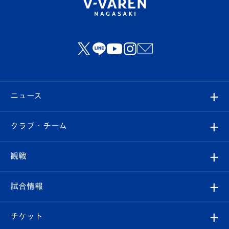
ニュース
すべて
クラブ・チーム
トップチーム
クラブプロフィール
観戦
クラブ
フィロソフィー
観戦ルール
試合情報
試合情報
クラブ概要
観戦ツアー
試合日程/結果
チケット
ファンクラブ