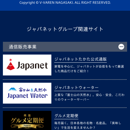
ホームタウン活動
Copyright © V-VAREN NAGASAKI. ALL RIGHT RESERVED.
ジャパネットグループ関連サイト
通信販売事業
ジャパネットたかた公式通販
家電を中心に、ジャパネットが自信をもって厳選
した商品だけをご紹介！
ジャパネットウォーター
上質な「富士山の天然水」。安心・安全、こだわ
りのウォーターサーバー
グルメ定期便
毎月届く、日本各地の名物・名産品。「美味し
い」で生活を変えませんか？