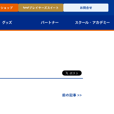
ン
ショップ
プレイヤーズ
スイート
お問合せ
グッズ
パートナー
スクール・
アカデミー
インショップ
パートナー企業一覧
アカデミー
-27ユニフォー
パートナー募集
U-18
法人限定 VIP BOX
U-15
報
U-12
スクール
前の記事 >>