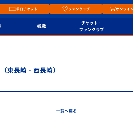
単日チケット
ファンクラブ
オンライ
チケット・
報
観戦
ファンクラブ
観戦ルール
チケット
オンラ
はじめての観戦ガイ
シーズンシート
2026
ド
ム
 （東長崎・西長崎）
プレイヤーズスイート
Revive Team
店舗情
関連
V-LOVERS（ファン
スタジアムへのアク
クラブ）
セス
リー
一覧へ戻る
ヴィヴィくんの長崎
ルメ
おもてなしガイド