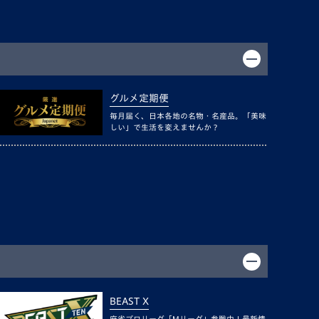
グルメ定期便
毎月届く、日本各地の名物・名産品。「美味
しい」で生活を変えませんか？
BEAST X
麻雀プロリーグ「Mリーグ」参戦中！最新情