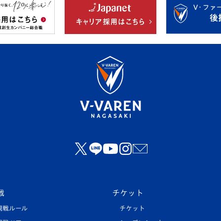
戦
チケット
観戦ルール
チケット