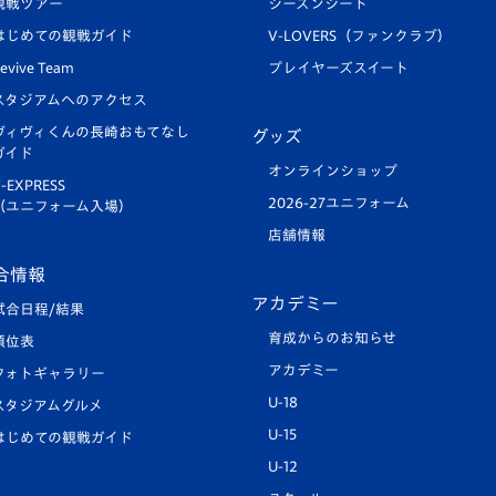
観戦ツアー
シーズンシート
はじめての観戦ガイド
V-LOVERS（ファンクラブ）
evive Team
プレイヤーズスイート
スタジアムへのアクセス
ヴィヴィくんの長崎おもてなし
グッズ
ガイド
オンラインショップ
-EXPRESS
2026-27ユニフォーム
（ユニフォーム入場）
店舗情報
合情報
アカデミー
試合日程/結果
育成からのお知らせ
順位表
アカデミー
フォトギャラリー
U-18
スタジアムグルメ
U-15
はじめての観戦ガイド
U-12