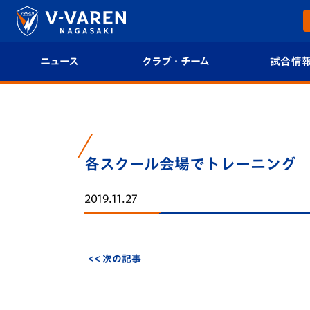
ニュース
クラブ・チーム
試合情
すべて
クラブプロフィール
試合日程/結果
トップチーム
フィロソフィー
試合情報
各スクール会場でトレーニング
クラブ
クラブ概要
順位表
2019.11.27
試合情報
エンブレム紹介
U-21 Jリーグ
ファンクラブ
選手プロフィール
フォトギャラ
<< 次の記事
チケット
スタッフプロフィール
スタジアムグ