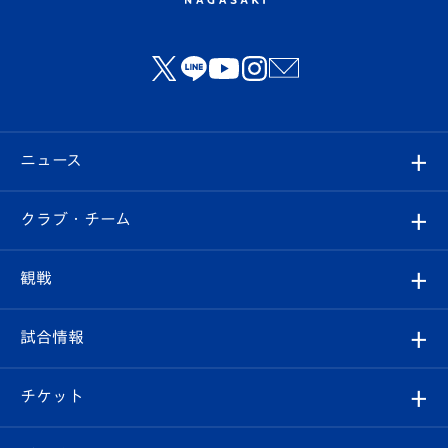
ニュース
すべて
クラブ・チーム
トップチーム
クラブプロフィール
観戦
クラブ
フィロソフィー
観戦ルール
試合情報
試合情報
クラブ概要
観戦ツアー
試合日程/結果
チケット
ファンクラブ
エンブレム紹介
はじめての観戦ガイド
順位表