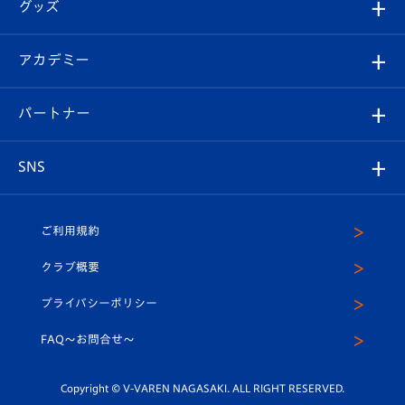
チケット
グッズ
チケット
選手プロフィール
Revive Team
フォトギャラリー
シーズンシート
オンラインショップ
アカデミー
イベント
スタッフプロフィール
スタジアムへのアクセス
スタジアムグルメ
V-LOVERS（ファンクラブ）
2026-27ユニフォーム
メディア
育成からのお知らせ
パートナー
マスコット紹介
ヴィヴィくんの長崎おもてなしガイド
はじめての観戦ガイド
プレイヤーズスイート
店舗情報
グッズ
アカデミー
チームスケジュール
V-EXPRESS
パートナー企業一覧
SNS
（ユニフォーム入場）
ホームタウン
U-18
クラブハウス（練習場）
パートナー募集
公式Twitter
ご利用規約
アカデミー
U-15
応援メディア
法人限定 VIP BOX
ヴィヴィくんインスタグラム
クラブ概要
スクール
U-12
メディア出演情報
プライバシーポリシー
公式LINE＠
スクール
FAQ〜お問合せ〜
平和祈念活動
Youtube公式チャンネル
ホームタウン活動
Copyright © V-VAREN NAGASAKI. ALL RIGHT RESERVED.