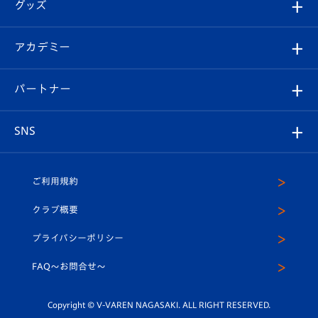
チケット
グッズ
チケット
選手プロフィール
Revive Team
フォトギャラリー
シーズンシート
オンラインショップ
アカデミー
イベント
スタッフプロフィール
スタジアムへのアクセス
スタジアムグルメ
V-LOVERS（ファンクラブ）
2026-27ユニフォーム
メディア
育成からのお知らせ
パートナー
マスコット紹介
ヴィヴィくんの長崎おもてなしガイド
はじめての観戦ガイド
プレイヤーズスイート
店舗情報
グッズ
アカデミー
チームスケジュール
V-EXPRESS
パートナー企業一覧
SNS
（ユニフォーム入場）
ホームタウン
U-18
クラブハウス（練習場）
パートナー募集
公式Twitter
ご利用規約
アカデミー
U-15
応援メディア
法人限定 VIP BOX
ヴィヴィくんインスタグラム
クラブ概要
スクール
U-12
メディア出演情報
プライバシーポリシー
公式LINE＠
スクール
FAQ〜お問合せ〜
平和祈念活動
Youtube公式チャンネル
ホームタウン活動
Copyright © V-VAREN NAGASAKI. ALL RIGHT RESERVED.