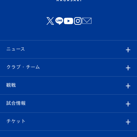
ニュース
すべて
クラブ・チーム
トップチーム
クラブプロフィール
観戦
クラブ
フィロソフィー
観戦ルール
試合情報
試合情報
クラブ概要
観戦ツアー
試合日程/結果
チケット
ファンクラブ
エンブレム紹介
はじめての観戦ガイド
順位表