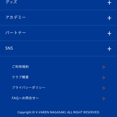
チケット
グッズ
チケット
選手プロフィール
Revive Team
フォトギャラリー
シーズンシート
オンラインショップ
アカデミー
イベント
スタッフプロフィール
スタジアムへのアクセス
スタジアムグルメ
V-LOVERS（ファンクラブ）
2026-27ユニフォーム
メディア
育成からのお知らせ
パートナー
マスコット紹介
ヴィヴィくんの長崎おもてなしガイド
はじめての観戦ガイド
プレイヤーズスイート
店舗情報
グッズ
アカデミー
チームスケジュール
V-EXPRESS
パートナー企業一覧
SNS
（ユニフォーム入場）
ホームタウン
U-18
クラブハウス（練習場）
パートナー募集
公式Twitter
ご利用規約
アカデミー
U-15
応援メディア
法人限定 VIP BOX
ヴィヴィくんインスタグラム
クラブ概要
スクール
U-12
メディア出演情報
プライバシーポリシー
公式LINE＠
スクール
FAQ〜お問合せ〜
平和祈念活動
Youtube公式チャンネル
ホームタウン活動
Copyright © V-VAREN NAGASAKI. ALL RIGHT RESERVED.