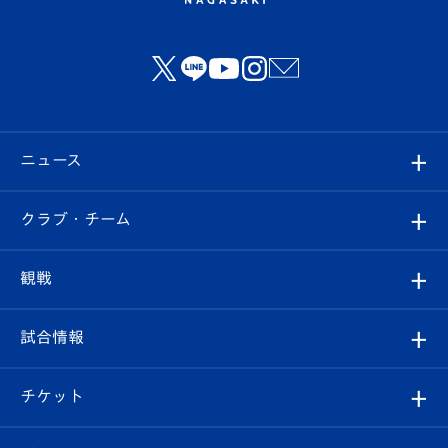
ニュース
すべて
クラブ・チーム
トップチーム
クラブプロフィール
観戦
クラブ
フィロソフィー
観戦ルール
試合情報
試合情報
クラブ概要
観戦ツアー
試合日程/結果
チケット
ファンクラブ
エンブレム紹介
はじめての観戦ガイド
順位表