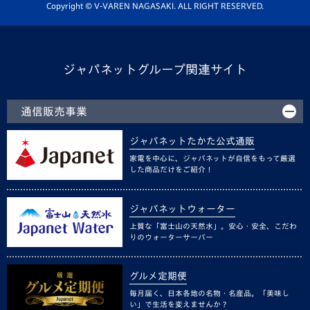
ホームタウン活動
Copyright © V-VAREN NAGASAKI. ALL RIGHT RESERVED.
ジャパネットグループ関連サイト
通信販売事業
ジャパネットたかた公式通販
家電を中心に、ジャパネットが自信をもって厳選
した商品だけをご紹介！
ジャパネットウォーター
上質な「富士山の天然水」。安心・安全、こだわ
りのウォーターサーバー
グルメ定期便
毎月届く、日本各地の名物・名産品。「美味し
い」で生活を変えませんか？