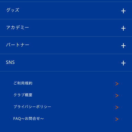
エンブレム紹介
はじめての観戦ガイド
順位表
チケット
グッズ
チケット
選手プロフィール
Revive Team
フォトギャラリー
シーズンシート
オンラインショップ
アカデミー
イベント
スタッフプロフィール
スタジアムへのアクセス
スタジアムグルメ
V-LOVERS（ファンクラブ）
2026-27ユニフォーム
メディア
育成からのお知らせ
パートナー
マスコット紹介
ヴィヴィくんの長崎おもてなしガイド
はじめての観戦ガイド
プレイヤーズスイート
店舗情報
グッズ
アカデミー
チームスケジュール
V-EXPRESS
パートナー企業一覧
SNS
（ユニフォーム入場）
ホームタウン
U-18
クラブハウス（練習場）
パートナー募集
公式Twitter
ご利用規約
アカデミー
U-15
応援メディア
法人限定 VIP BOX
ヴィヴィくんインスタグラム
クラブ概要
スクール
U-12
メディア出演情報
プライバシーポリシー
公式LINE＠
スクール
FAQ〜お問合せ〜
平和祈念活動
Youtube公式チャンネル