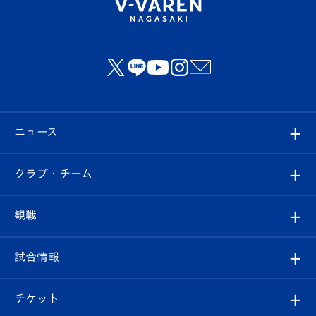
ニュース
すべて
クラブ・チーム
トップチーム
クラブプロフィール
観戦
クラブ
フィロソフィー
観戦ルール
試合情報
試合情報
クラブ概要
観戦ツアー
試合日程/結果
チケット
ファンクラブ