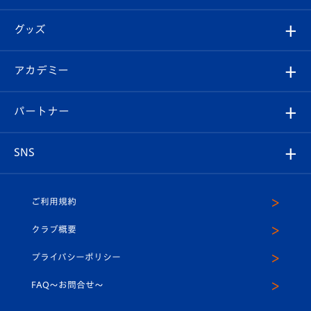
ファンクラブ
エンブレム紹介
はじめての観戦ガイド
順位表
チケット
グッズ
チケット
選手プロフィール
Revive Team
フォトギャラリー
シーズンシート
オンラインショップ
アカデミー
イベント
スタッフプロフィール
スタジアムへのアクセス
スタジアムグルメ
V-LOVERS（ファンクラブ）
2026-27ユニフォーム
メディア
育成からのお知らせ
パートナー
マスコット紹介
ヴィヴィくんの長崎おもてなしガイド
はじめての観戦ガイド
プレイヤーズスイート
店舗情報
グッズ
アカデミー
チームスケジュール
V-EXPRESS
パートナー企業一覧
SNS
（ユニフォーム入場）
ホームタウン
U-18
クラブハウス（練習場）
パートナー募集
公式Twitter
ご利用規約
アカデミー
U-15
応援メディア
法人限定 VIP BOX
ヴィヴィくんインスタグラム
クラブ概要
スクール
U-12
メディア出演情報
プライバシーポリシー
公式LINE＠
スクール
FAQ〜お問合せ〜
平和祈念活動
Youtube公式チャンネル