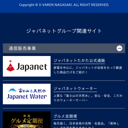
ホームタウン活動
Copyright © V-VAREN NAGASAKI. ALL RIGHT RESERVED.
ジャパネットグループ関連サイト
通信販売事業
ジャパネットたかた公式通販
家電を中心に、ジャパネットが自信をもって厳選
した商品だけをご紹介！
ジャパネットウォーター
上質な「富士山の天然水」。安心・安全、こだわ
りのウォーターサーバー
グルメ定期便
毎月届く、日本各地の名物・名産品。「美味し
い」で生活を変えませんか？