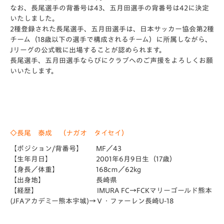
なお、長尾選手の背番号は43、五月田選手の背番号は42に決定
いたしました。
2種登録された長尾選手、五月田選手は、日本サッカー協会第2種
チーム（18歳以下の選手で構成されるチーム）に所属しながら、
Jリーグの公式戦に出場することが認められます。
長尾選手、五月田選手ならびにクラブへのご声援をよろしくお願
いいたします。
◇長尾 泰成 （ナガオ タイセイ）
【ポジション/背番号】 MF／43
【生年月日】 2001年6月9日生（17歳）
【身長／体重】 168cｍ／62kg
【出身地】 長崎県
【経歴】 IMURA FC→FCKマリーゴールド熊本
(JFAアカデミー熊本宇城)→Ｖ・ファーレン長崎U-18