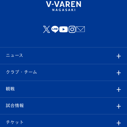
ニュース
すべて
クラブ・チーム
トップチーム
クラブプロフィール
観戦
クラブ
フィロソフィー
観戦ルール
試合情報
試合情報
クラブ概要
観戦ツアー
試合日程/結果
チケット