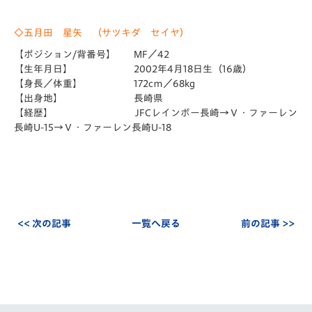
◇五月田
星矢 （サツキダ セイヤ）
【ポジション/背番号】 MF／42
【生年月日】 2002年4月18日生（16歳）
【身長／体重】 172cｍ／68kg
【出身地】 長崎県
【経歴】 JFCレインボー長崎→Ｖ・ファーレン
長崎U-15→Ｖ・ファーレン長崎U-18
<< 次の記事
一覧へ戻る
前の記事 >>