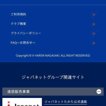
（ユニフォーム入場）
ホームタウン
U-18
クラブハウス（練習場）
パートナー募集
公式Twitter
ご利用規約
アカデミー
U-15
応援メディア
法人限定 VIP BOX
ヴィヴィくんインスタグラム
クラブ概要
スクール
U-12
メディア出演情報
プライバシーポリシー
公式LINE＠
スクール
FAQ〜お問合せ〜
平和祈念活動
Youtube公式チャンネル
ホームタウン活動
Copyright © V-VAREN NAGASAKI. ALL RIGHT RESERVED.
ジャパネットグループ関連サイト
通信販売事業
ジャパネットたかた公式通販