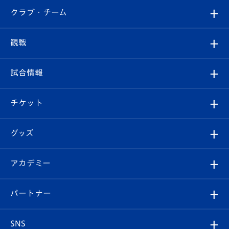
すべて
クラブ・チーム
トップチーム
クラブプロフィール
観戦
クラブ
フィロソフィー
観戦ルール
試合情報
試合情報
クラブ概要
観戦ツアー
試合日程/結果
チケット
ファンクラブ
エンブレム紹介
はじめての観戦ガイド
順位表
チケット
グッズ
チケット
選手プロフィール
Revive Team
フォトギャラリー
シーズンシート
オンラインショップ
アカデミー
イベント
スタッフプロフィール
スタジアムへのアクセス
スタジアムグルメ
V-LOVERS（ファンクラブ）
2026-27ユニフォーム
メディア
育成からのお知らせ
パートナー
マスコット紹介
ヴィヴィくんの長崎おもてなしガイド
はじめての観戦ガイド
プレイヤーズスイート
店舗情報
グッズ
アカデミー
チームスケジュール
V-EXPRESS
パートナー企業一覧
SNS