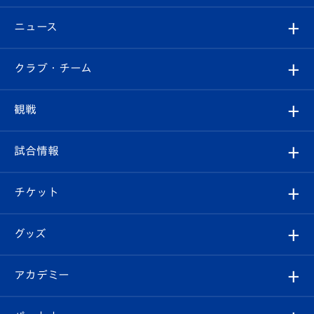
ニュース
すべて
クラブ・チーム
トップチーム
クラブプロフィール
観戦
クラブ
フィロソフィー
観戦ルール
試合情報
試合情報
クラブ概要
観戦ツアー
試合日程/結果
チケット
ファンクラブ
エンブレム紹介
はじめての観戦ガイド
順位表
チケット
グッズ
チケット
選手プロフィール
Revive Team
フォトギャラリー
シーズンシート
オンラインショップ
アカデミー
イベント
スタッフプロフィール
スタジアムへのアクセス
スタジアムグルメ
V-LOVERS（ファンクラブ）
2026-27ユニフォーム
メディア
育成からのお知らせ