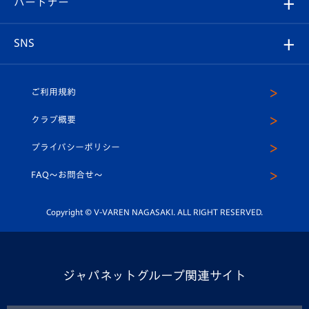
パートナー
マスコット紹介
ヴィヴィくんの長崎おもてなしガイド
はじめての観戦ガイド
プレイヤーズスイート
店舗情報
グッズ
アカデミー
チームスケジュール
V-EXPRESS
パートナー企業一覧
SNS
（ユニフォーム入場）
ホームタウン
U-18
クラブハウス（練習場）
パートナー募集
公式Twitter
ご利用規約
アカデミー
U-15
応援メディア
法人限定 VIP BOX
ヴィヴィくんインスタグラム
クラブ概要
スクール
U-12
メディア出演情報
プライバシーポリシー
公式LINE＠
スクール
FAQ〜お問合せ〜
平和祈念活動
Youtube公式チャンネル
ホームタウン活動
Copyright © V-VAREN NAGASAKI. ALL RIGHT RESERVED.
ジャパネットグループ関連サイト