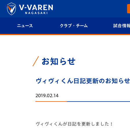
ニュース
クラブ・チーム
試合情
すべて
クラブプロフィール
試合日程/結果
トップチーム
フィロソフィー
試合情報
お知らせ
クラブ
クラブ概要
順位表
ヴィヴィくん日記更新のお知ら
試合情報
エンブレム紹介
U-21 Jリーグ
2019.02.14
ファンクラブ
選手プロフィール
フォトギャラ
チケット
スタッフプロフィール
スタジアムグ
ヴィヴィくんが日記を更新しました！