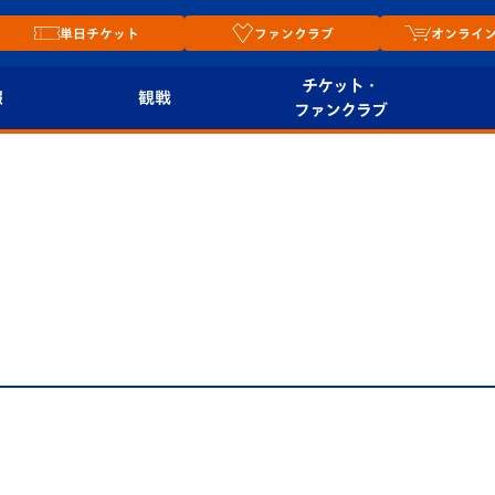
単日チケット
ファンクラブ
オンライ
チケット・
報
観戦
ファンクラブ
観戦ルール
チケット
オンラ
はじめての観戦ガイ
シーズンシート
2026
ド
ム
プレイヤーズスイート
Revive Team
店舗情
せ
関連
V-LOVERS（ファン
スタジアムへのアク
クラブ）
セス
リー
ヴィヴィくんの長崎
ルメ
おもてなしガイド