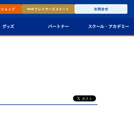
ン
ショップ
プレイヤーズ
スイート
お問合せ
グッズ
パートナー
スクール・
アカデミー
インショップ
パートナー企業一覧
アカデミー
-27ユニフォー
パートナー募集
U-18
法人限定 VIP BOX
U-15
報
U-12
スクール