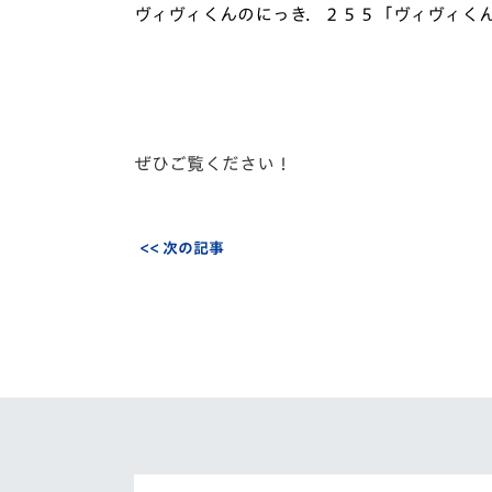
イベント
マスコット紹介
ヴィヴィくんのにっき．２５５「ヴィヴィく
メディア
チームスケジュール
グッズ
クラブハウス（練習
場）
ぜひご覧ください！
ホームタウン
応援メディア
アカデミー
平和祈念活動
<< 次の記事
スクール
ホームタウン活動