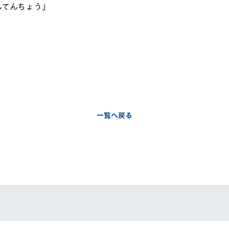
んてんちょう」
V-EXPRESS（ユニフ
ォーム入場）
一覧へ戻る