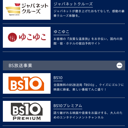
ジャパネットクルーズ
ジャパネットが磨き上げたおもてなしで、感動の豪
華クルーズ体験を。
ゆこゆこ
お客様の『良質な温泉旅』をお手伝い。国内の旅
館・宿・ホテルの宿泊予約サイト
BS放送事業
BS10
全国無料のBS放送局『BS10』。クイズにゴルフに
映画に麻雀、楽しい番組てんこ盛り！
BS10プレミアム
語り継がれる映画や音楽をお届けする、大人のた
めのエンタテインメントチャンネル