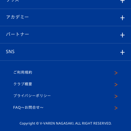
チケット
選手プロフィール
Revive Team
フォトギャラリー
シーズンシート
オンラインショップ
アカデミー
イベント
スタッフプロフィール
スタジアムへのアクセス
スタジアムグルメ
V-LOVERS（ファンクラブ）
2026-27ユニフォーム
メディア
育成からのお知らせ
パートナー
マスコット紹介
ヴィヴィくんの長崎おもてなしガイド
はじめての観戦ガイド
プレイヤーズスイート
店舗情報
グッズ
アカデミー
チームスケジュール
V-EXPRESS
パートナー企業一覧
SNS
（ユニフォーム入場）
ホームタウン
U-18
クラブハウス（練習場）
パートナー募集
公式Twitter
ご利用規約
アカデミー
U-15
応援メディア
法人限定 VIP BOX
ヴィヴィくんインスタグラム
クラブ概要
スクール
U-12
メディア出演情報
プライバシーポリシー
公式LINE＠
スクール
FAQ〜お問合せ〜
平和祈念活動
Youtube公式チャンネル
ホームタウン活動
Copyright © V-VAREN NAGASAKI. ALL RIGHT RESERVED.