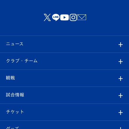
ニュース
すべて
クラブ・チーム
トップチーム
クラブプロフィール
観戦
クラブ
フィロソフィー
観戦ルール
試合情報
試合情報
クラブ概要
観戦ツアー
試合日程/結果
チケット
ファンクラブ
エンブレム紹介
はじめての観戦ガイド
順位表
チケット
グッズ