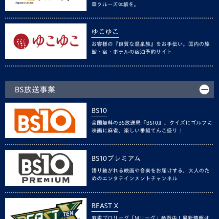
華クルーズ体験を。
ゆこゆこ
お客様の『良質な温泉旅』をお手伝い。国内の旅
館・宿・ホテルの宿泊予約サイト
BS放送事業
BS10
全国無料のBS放送局『BS10』。クイズにゴルフに
映画に麻雀、楽しい番組てんこ盛り！
BS10プレミアム
語り継がれる映画や音楽をお届けする、大人のた
めのエンタテインメントチャンネル
BEAST X
麻雀プロリーグ「Mリーグ」参戦中！最新情報は