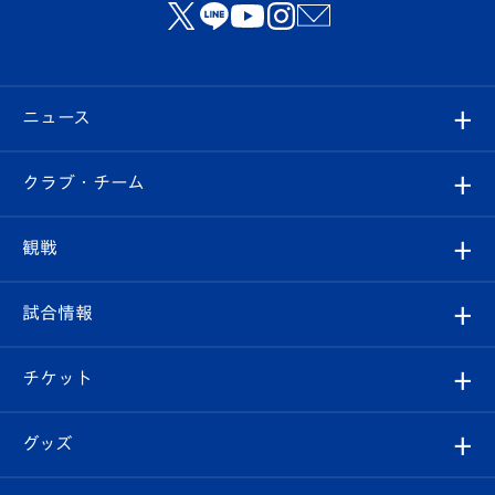
ニュース
すべて
クラブ・チーム
トップチーム
クラブプロフィール
観戦
クラブ
フィロソフィー
観戦ルール
試合情報
試合情報
クラブ概要
観戦ツアー
試合日程/結果
チケット
ファンクラブ
エンブレム紹介
はじめての観戦ガイド
順位表
チケット
グッズ
チケット
選手プロフィール
Revive Team
フォトギャラリー
シーズンシート