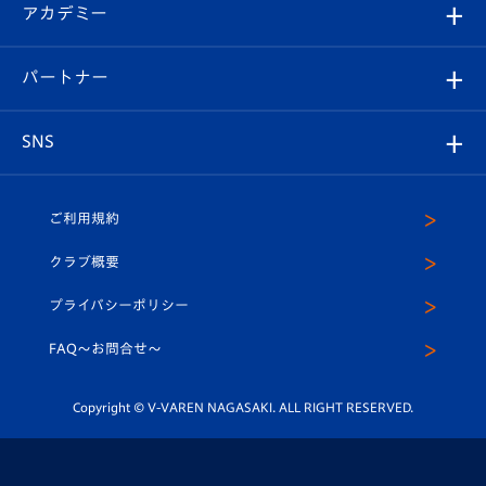
オンラインショップ
アカデミー
イベント
スタッフプロフィール
スタジアムへのアクセス
スタジアムグルメ
V-LOVERS（ファンクラブ）
2026-27ユニフォーム
メディア
育成からのお知らせ
パートナー
マスコット紹介
ヴィヴィくんの長崎おもてなしガイド
はじめての観戦ガイド
プレイヤーズスイート
店舗情報
グッズ
アカデミー
チームスケジュール
V-EXPRESS
パートナー企業一覧
SNS
（ユニフォーム入場）
ホームタウン
U-18
クラブハウス（練習場）
パートナー募集
公式Twitter
ご利用規約
アカデミー
U-15
応援メディア
法人限定 VIP BOX
ヴィヴィくんインスタグラム
クラブ概要
スクール
U-12
メディア出演情報
プライバシーポリシー
公式LINE＠
スクール
FAQ〜お問合せ〜
平和祈念活動
Youtube公式チャンネル
ホームタウン活動
Copyright © V-VAREN NAGASAKI. ALL RIGHT RESERVED.