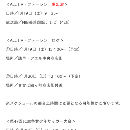
＜ALL！V・ファーレン
生出演
＞
日時／1月19日（土）9：25～
放送局／NIB長崎国際テレビ（4ch）
＜ALL！V・ファーレン ロケ＞
①日時／1月19日（土）15：00～（予定）
場所／諫早・アエル中央商店街
②日時／1月20日（日）12：00～（予定）
場所／させぼ四ヶ町商店街付近
※スケジュールの都合上時間は変更となる可能性がございます。
＜第47回JC旗争奪少年サッカー大会＞